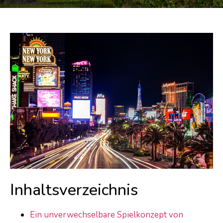
Inhaltsverzeichnis
Ein unverwechselbare Spielkonzept von