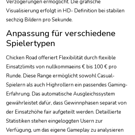
Verzögerungen ermöglicht. Die grafische
Visualisierung erfolgt in HD- Definition bei stabilen
sechzig Bildern pro Sekunde.
Anpassung für verschiedene
Spielertypen
Chicken Road offeriert Flexibilität durch flexible
Einsatzlimits von nullkommaeins € bis 100 € pro
Runde. Diese Range ermöglicht sowohl Casual-
Spielern als auch Highrollern ein passendes Gaming-
Erfahrung. Das automatische Ausgleichssystem
gewährleistet dafür, dass Gewinnphasen separat von
der Einsatzhöhe fair aufgeteilt werden. Detaillierte
Statistiken stehen eingeloggten Usern zur
Verfügung, um das eigene Gameplay zu analysieren