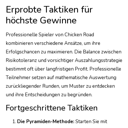
Erprobte Taktiken für
höchste Gewinne
Professionelle Spieler von Chicken Road
kombinieren verschiedene Ansätze, um ihre
Erfolgschancen zu maximieren. Die Balance zwischen
Risikotoleranz und vorsichtiger Auszahlungsstrategie
bestimmt oft über langfristigen Profit. Professionelle
Teilnehmer setzen auf mathematische Auswertung
zurückliegender Runden, um Muster zu entdecken
und ihre Entscheidungen zu begründen.
Fortgeschrittene Taktiken
Die Pyramiden-Methode:
Starten Sie mit