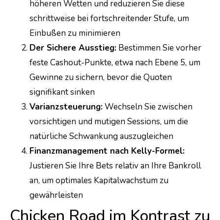
höheren Wetten und reduzieren Sie diese
schrittweise bei fortschreitender Stufe, um
Einbußen zu minimieren
Der Sichere Ausstieg:
Bestimmen Sie vorher
feste Cashout-Punkte, etwa nach Ebene 5, um
Gewinne zu sichern, bevor die Quoten
signifikant sinken
Varianzsteuerung:
Wechseln Sie zwischen
vorsichtigen und mutigen Sessions, um die
natürliche Schwankung auszugleichen
Finanzmanagement nach Kelly-Formel:
Justieren Sie Ihre Bets relativ an Ihre Bankroll
an, um optimales Kapitalwachstum zu
gewährleisten
Chicken Road im Kontrast zu