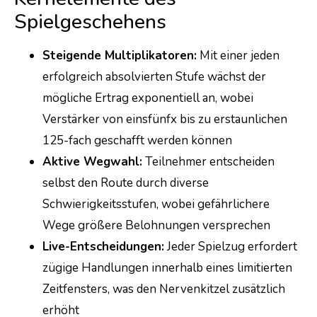
Spielgeschehens
Steigende Multiplikatoren:
Mit einer jeden
erfolgreich absolvierten Stufe wächst der
mögliche Ertrag exponentiell an, wobei
Verstärker von einsfünfx bis zu erstaunlichen
125-fach geschafft werden können
Aktive Wegwahl:
Teilnehmer entscheiden
selbst den Route durch diverse
Schwierigkeitsstufen, wobei gefährlichere
Wege größere Belohnungen versprechen
Live-Entscheidungen:
Jeder Spielzug erfordert
zügige Handlungen innerhalb eines limitierten
Zeitfensters, was den Nervenkitzel zusätzlich
erhöht