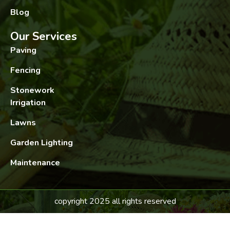
Blog
Our Services
Paving
Fencing
Stonework
Irrigation
Lawns
Garden Lighting
Maintenance
copyright 2025 all rights reserved