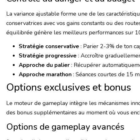
La variance ajustable forme une de les caractéristiq
conservatrices avec vos gains constants ou des route
équilibrée génère les meilleurs performances sur 
Stratégie conservative
: Parier 2-3% de ton cap
Stratégie progressive
: Accroître graduellemen
Approche du palier
: Récupérer automatiquement
Approche marathon
: Séances courtes de 15 min
Options exclusives et bonus
Le moteur de gameplay intègre les mécanismes inno
des bonus supplémentaires au moment où vous enchaî
Options de gameplay avancés