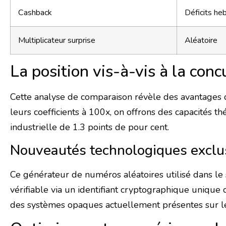
Cashback
Déficits h
Multiplicateur surprise
Aléatoire
La position vis-à-vis à la con
Cette analyse de comparaison révèle des avantages d
leurs coefficients à 100x, on offrons des capacités t
industrielle de 1.3 points de pour cent.
Nouveautés technologiques exclu
Ce générateur de numéros aléatoires utilisé dans le 
vérifiable via un identifiant cryptographique unique
des systèmes opaques actuellement présentes sur l