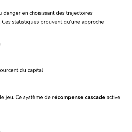
 danger en choisissant des trajectoires
s. Ces statistiques prouvent qu’une approche
x
pourcent du capital
de jeu. Ce système de
récompense cascade
active