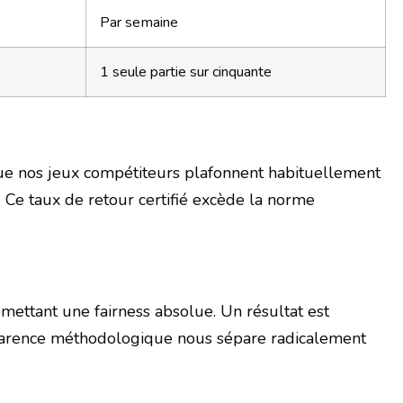
Par semaine
1 seule partie sur cinquante
que nos jeux compétiteurs plafonnent habituellement
. Ce taux de retour certifié excède la norme
mettant une fairness absolue. Un résultat est
ansparence méthodologique nous sépare radicalement