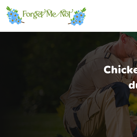
Chick
d