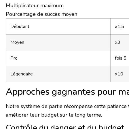
Multiplicateur maximum
Pourcentage de succès moyen
Débutant
x1.5
Moyen
x3
Pro
fois 5
Légendaire
x10
Approches gagnantes pour ma
Notre système de partie récompense cette patience t
améliorer leur budget sur le long terme.
Contrôle du danger et du budget