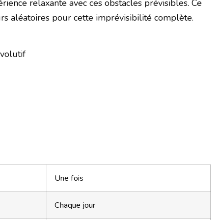
rience relaxante avec ces obstacles prévisibles. Ce
 aléatoires pour cette imprévisibilité complète.
volutif
Une fois
Chaque jour