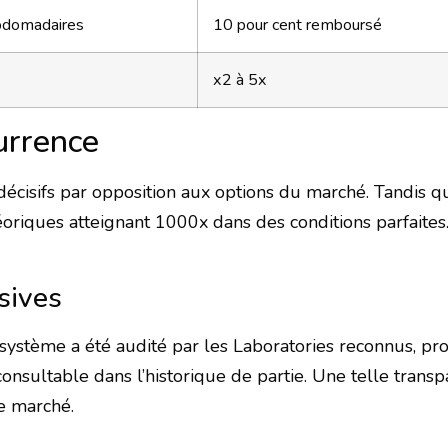
ebdomadaires
10 pour cent remboursé
x2 à 5x
currence
écisifs par opposition aux options du marché. Tandis 
héoriques atteignant 1000x dans des conditions parfaites
sives
système a été audité par les Laboratories reconnus, pro
 consultable dans l’historique de partie. Une telle tr
e marché.