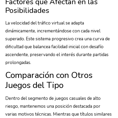
Factores que Afectan en las
Posibilidades
La velocidad del tráfico virtual se adapta
dinámicamente, incrementándose con cada nivel
superado. Este sistema progresivo crea una curva de
dificultad que balancea facilidad inicial con desafío
ascendente, preservando el interés durante partidas
prolongadas.
Comparación con Otros
Juegos del Tipo
Dentro del segmento de juegos casuales de alto
riesgo, mantenemos una posición destacada por
varias motivos técnicas. Mientras que títulos similares