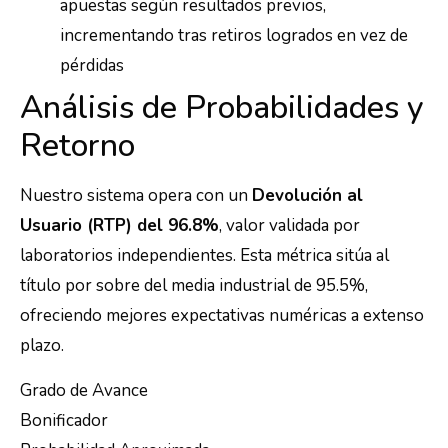
apuestas según resultados previos,
incrementando tras retiros logrados en vez de
pérdidas
Análisis de Probabilidades y
Retorno
Nuestro sistema opera con un
Devolución al
Usuario (RTP) del 96.8%
, valor validada por
laboratorios independientes. Esta métrica sitúa al
título por sobre del media industrial de 95.5%,
ofreciendo mejores expectativas numéricas a extenso
plazo.
Grado de Avance
Bonificador