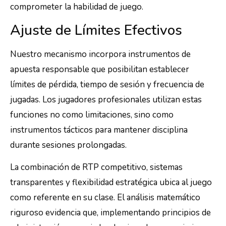
comprometer la habilidad de juego.
Ajuste de Límites Efectivos
Nuestro mecanismo incorpora instrumentos de
apuesta responsable que posibilitan establecer
límites de pérdida, tiempo de sesión y frecuencia de
jugadas. Los jugadores profesionales utilizan estas
funciones no como limitaciones, sino como
instrumentos tácticos para mantener disciplina
durante sesiones prolongadas.
La combinación de RTP competitivo, sistemas
transparentes y flexibilidad estratégica ubica al juego
como referente en su clase. El análisis matemático
riguroso evidencia que, implementando principios de