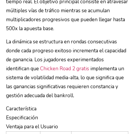
tiempo real. El objetivo principal consiste en atravesar
múltiples vías de tráfico mientras se acumulan
multiplicadores progresivos que pueden llegar hasta
500x la apuesta base.
La dinámica se estructura en rondas consecutivas
donde cada progreso exitoso incrementa el capacidad
de ganancia. Los jugadores experimentados
identifican que
Chicken Road 2 gratis
implementa un
sistema de volatilidad media-alta, lo que significa que
las ganancias significativas requieren constancia y
gestión adecuada del bankroll.
Característica
Especificación
Ventaja para el Usuario