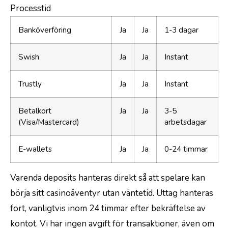
Processtid
Banköverföring
Ja
Ja
1-3 dagar
Swish
Ja
Ja
Instant
Trustly
Ja
Ja
Instant
Betalkort
Ja
Ja
3-5
(Visa/Mastercard)
arbetsdagar
E-wallets
Ja
Ja
0-24 timmar
Varenda deposits hanteras direkt så att spelare kan
börja sitt casinoäventyr utan väntetid. Uttag hanteras
fort, vanligtvis inom 24 timmar efter bekräftelse av
kontot. Vi har ingen avgift för transaktioner, även om