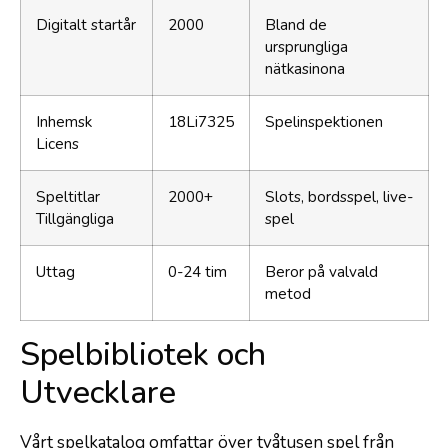
Digitalt startår
2000
Bland de
ursprungliga
nätkasinona
Inhemsk
18Li7325
Spelinspektionen
Licens
Speltitlar
2000+
Slots, bordsspel, live-
Tillgängliga
spel
Uttag
0-24 tim
Beror på valvald
metod
Spelbibliotek och
Utvecklare
Vårt spelkatalog omfattar över tvåtusen spel från