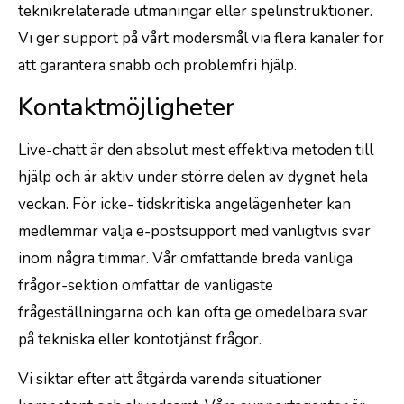
teknikrelaterade utmaningar eller spelinstruktioner.
Vi ger support på vårt modersmål via flera kanaler för
att garantera snabb och problemfri hjälp.
Kontaktmöjligheter
Live-chatt är den absolut mest effektiva metoden till
hjälp och är aktiv under större delen av dygnet hela
veckan. För icke- tidskritiska angelägenheter kan
medlemmar välja e-postsupport med vanligtvis svar
inom några timmar. Vår omfattande breda vanliga
frågor-sektion omfattar de vanligaste
frågeställningarna och kan ofta ge omedelbara svar
på tekniska eller kontotjänst frågor.
Vi siktar efter att åtgärda varenda situationer