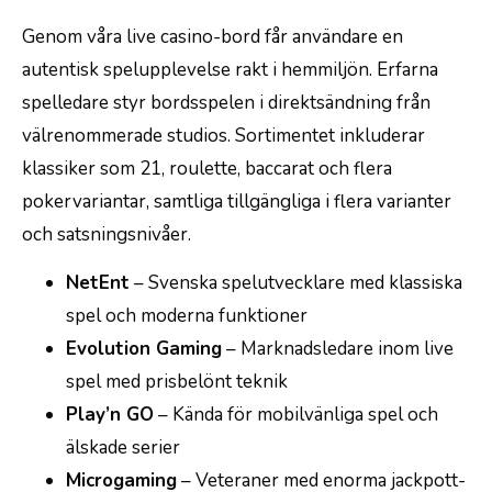
Genom våra live casino-bord får användare en
autentisk spelupplevelse rakt i hemmiljön. Erfarna
spelledare styr bordsspelen i direktsändning från
välrenommerade studios. Sortimentet inkluderar
klassiker som 21, roulette, baccarat och flera
pokervariantar, samtliga tillgängliga i flera varianter
och satsningsnivåer.
NetEnt
– Svenska spelutvecklare med klassiska
spel och moderna funktioner
Evolution Gaming
– Marknadsledare inom live
spel med prisbelönt teknik
Play’n GO
– Kända för mobilvänliga spel och
älskade serier
Microgaming
– Veteraner med enorma jackpott-