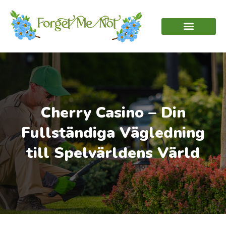
Cherry Casino – Din
Fullständiga Vägledning
till Spelvärldens Värld