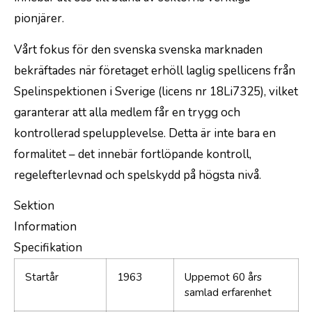
pionjärer.
Vårt fokus för den svenska svenska marknaden
bekräftades när företaget erhöll laglig spellicens från
Spelinspektionen i Sverige (licens nr 18Li7325), vilket
garanterar att alla medlem får en trygg och
kontrollerad spelupplevelse. Detta är inte bara en
formalitet – det innebär fortlöpande kontroll,
regelefterlevnad och spelskydd på högsta nivå.
Sektion
Information
Specifikation
Startår
1963
Uppemot 60 års
samlad erfarenhet