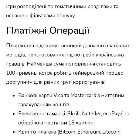
ігри розподілені по тематичними розділами та
оснащені фільтрами пошуку.
Платіжні Операції
Платформа підтримує великий діапазон платіжних
методів, пристосованих під потреби українських
гравців. Найменша сума поповнення становить
100 гривень, котра робить геймерський процес
доступним для різних груп користувачів.
Банкові карти Visa та Mastercard з миттєвим
зарахуванням коштів
Електронні гаманці (Skrill, Neteller, ecoPayz) із
обробкою протягом 15 хвилин
Крипто платежі (Bitcoin, Ethereum, Litecoin,