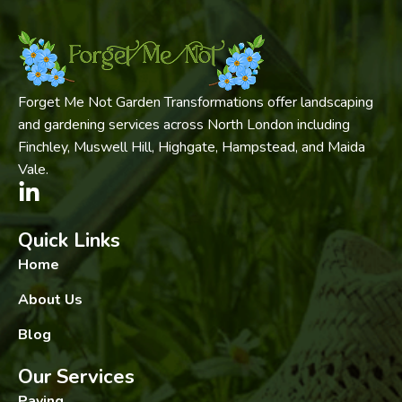
Forget Me Not Garden Transformations offer landscaping
and gardening services across North London including
Finchley, Muswell Hill, Highgate, Hampstead, and Maida
Vale.
Quick Links
Home
About Us
Blog
Our Services
Paving