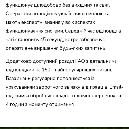
функціонує цілодобово без вихідних та свят.
Оператори володіють українською мовою та
мають експертні знання у всіх аспектах
функціонування системи. Середній час відповіді в
чаті становить 45 секунд, котре забезпечує
оперативне вирішення будь-яких запитань.
Додатково доступний розділ FAQ з детальними
відповідями на 150+ найпопулярніших питань.
База знань регулярно поповнюється із
урахуванням зворотного зв’язку від гравців. Email-
підтримка обробляє складні технічні звернення за
4 годин з моменту отримання.