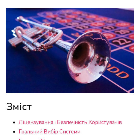
Зміст
Ліцензування і Безпечність Користувачів
Гральний Вибір Системи