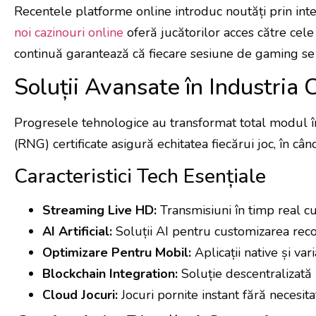
Recentele platforme online introduc noutăți prin inte
noi cazinouri online
oferă jucătorilor acces către cel
continuă garantează că fiecare sesiune de gaming se t
Soluții Avansate în Industria 
Progresele tehnologice au transformat total modul î
(RNG) certificate asigură echitatea fiecărui joc, în câ
Caracteristici Tech Esențiale
Streaming Live HD:
Transmisiuni în timp real cu 
AI Artificial:
Soluții AI pentru customizarea rec
Optimizare Pentru Mobil:
Aplicații native și va
Blockchain Integration:
Soluție descentralizată 
Cloud Jocuri:
Jocuri pornite instant fără necesit