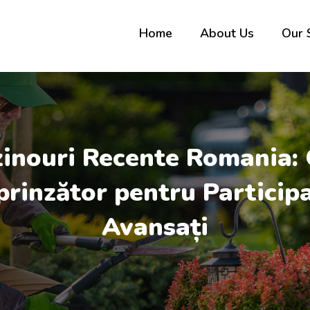
Home
About Us
Our 
inouri Recente Romania: 
rinzător pentru Particip
Avansați