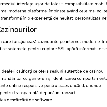
rmediul interfețe ușor de folosit, compatibilitate mobil
e mai moderne platforme, îmbinate având cele mai noi te
ransformă în o experiență de neuitat, personalizată nevo
Cazinourilor
n care funcționează cazinourile pe internet moderne. 
nd ce sistemele pentru criptare SSL apără informațiile sens
dealeri calificați ce oferă sesiuni autentice de cazinou
omandărilor cu game-uri și identificarea comportament
riante online responsive pentru acces oricând, oriunde
pentru transparență deplină în tranzacții
atea descărcării de software