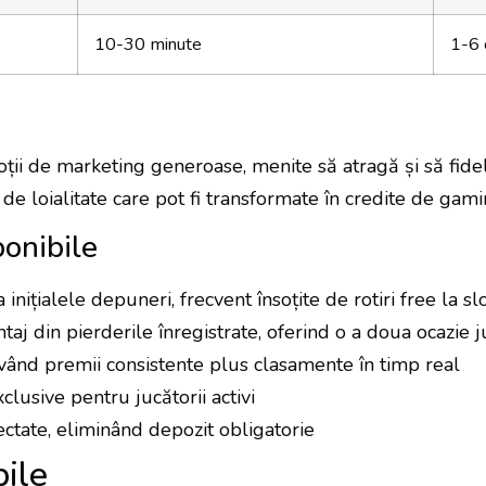
10-30 minute
1-6 
ii de marketing generoase, menite să atragă și să fideli
de loialitate care pot fi transformate în credite de gami
onibile
nițialele depuneri, frecvent însoțite de rotiri free la s
j din pierderile înregistrate, oferind o a doua ocazie j
ând premii consistente plus clasamente în timp real
clusive pentru jucătorii activi
ectate, eliminând depozit obligatorie
bile