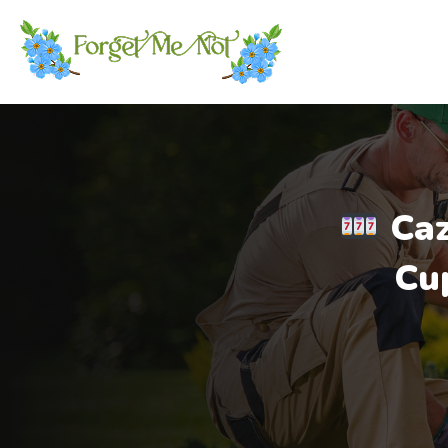
Caz
Cup