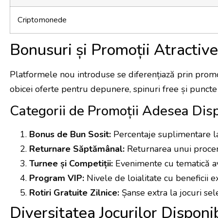
Criptomonede
Bonusuri și Promoții Atractive
Platformele nou introduse se diferențiază prin promoț
obicei oferte pentru depunere, spinuri free și puncte 
Categorii de Promoții Adesea Disp
Bonus de Bun Sosit:
Percentaje suplimentare la i
Returnare Săptămânal:
Returnarea unui procenta
Turnee și Competiții:
Evenimente cu tematică av
Program VIP:
Nivele de loialitate cu beneficii ex
Rotiri Gratuite Zilnice:
Șanse extra la jocuri sel
Diversitatea Jocurilor Disponi