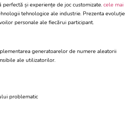
ă perfectă și experiențe de joc customizate.
cele mai
hnologii tehnologice ale industrie. Prezenta evoluție
ilor personale ale fiecărui participant.
Implementarea generatoarelor de numere aleatorii
ibile ale utilizatorilor.
ului problematic