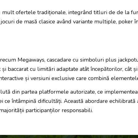
lt ofertele tradiționale, integrând titluri de de la furn
 jocuri de masă clasice având variante multiple, poker în
precum Megaways, cascadare cu simboluri plus jackpotur
și baccarat cu limitări adaptate atât începătorilor, cât ș
teractive și versiuni exclusive care combină elemente
olută din partea platformele autorizate, ce implemente
cei ce întâmpină dificultăți. Această abordare echilibra
jorității participanților responsabili.