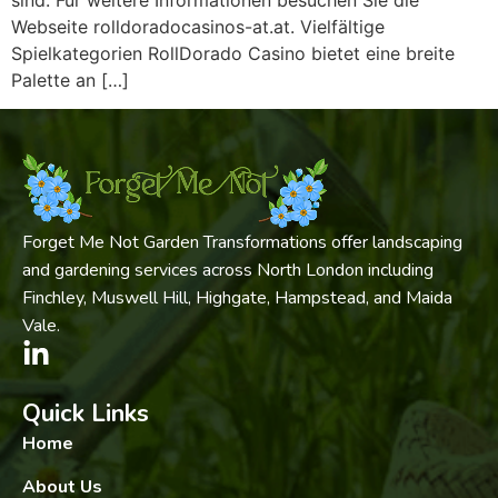
sind. Für weitere Informationen besuchen Sie die
Webseite rolldoradocasinos-at.at. Vielfältige
Spielkategorien RollDorado Casino bietet eine breite
Palette an […]
Forget Me Not Garden Transformations offer landscaping
and gardening services across North London including
Finchley, Muswell Hill, Highgate, Hampstead, and Maida
Vale.
Quick Links
Home
About Us