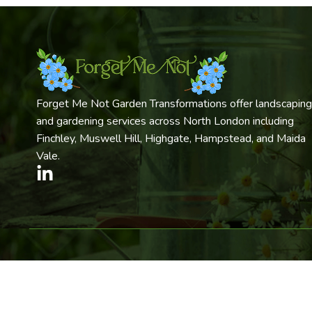
Forget Me Not Garden Transformations offer landscaping
and gardening services across North London including
Finchley, Muswell Hill, Highgate, Hampstead, and Maida
Vale.