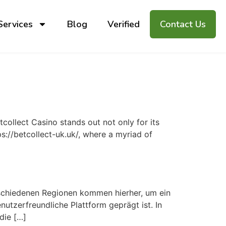
Services
Blog
Verified
Contact Us
tcollect Casino stands out not only for its
s://betcollect-uk.uk/, where a myriad of
rschiedenen Regionen kommen hierher, um ein
nutzerfreundliche Plattform geprägt ist. In
die […]