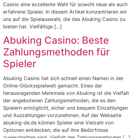
Casino eine exzellente Wahl für sowohl neue als auch
erfahrene Spieler. In diesem Artikel konzentrieren wir
uns auf die Spielauswahl, die das Abuking Casino zu
bieten hat. Vielfältige […]
Abuking Casino: Beste
Zahlungsmethoden für
Spieler
Abuking Casino hat sich schnell einen Namen in der
Online-Glücksspielwelt gemacht. Eines der
herausragenden Merkmale von Abuking ist die Vielfalt
der angebotenen Zahlungsmethoden, die es den
Spielern ermöglicht, sicher und bequem Einzahlungen
und Auszahlungen vorzunehmen. Auf der Webseite
abuking-de.de können Spieler eine Vielzahl von
Optionen entdecken, die auf ihre Bedürfnisse
zugeschnitten sind. Vielfalt der Zahlungsmethoden […]