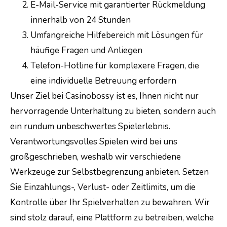
E-Mail-Service mit garantierter Rückmeldung
innerhalb von 24 Stunden
Umfangreiche Hilfebereich mit Lösungen für
häufige Fragen und Anliegen
Telefon-Hotline für komplexere Fragen, die
eine individuelle Betreuung erfordern
Unser Ziel bei Casinobossy ist es, Ihnen nicht nur
hervorragende Unterhaltung zu bieten, sondern auch
ein rundum unbeschwertes Spielerlebnis.
Verantwortungsvolles Spielen wird bei uns
großgeschrieben, weshalb wir verschiedene
Werkzeuge zur Selbstbegrenzung anbieten. Setzen
Sie Einzahlungs-, Verlust- oder Zeitlimits, um die
Kontrolle über Ihr Spielverhalten zu bewahren. Wir
sind stolz darauf, eine Plattform zu betreiben, welche