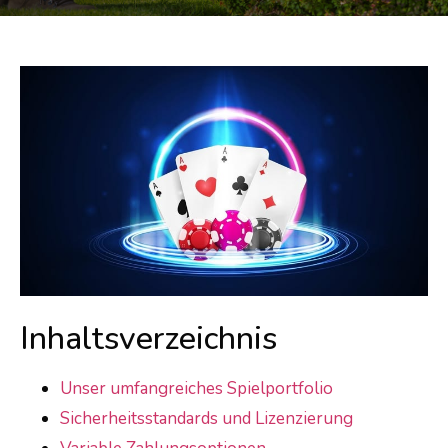
Inhaltsverzeichnis
Unser umfangreiches Spielportfolio
Sicherheitsstandards und Lizenzierung