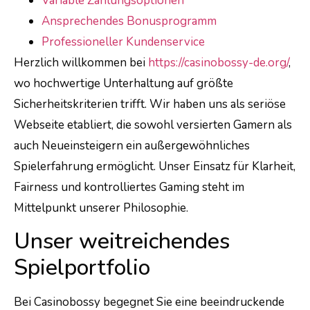
Variable Zahlungsoptionen
Ansprechendes Bonusprogramm
Professioneller Kundenservice
Herzlich willkommen bei
https://casinobossy-de.org/
,
wo hochwertige Unterhaltung auf größte
Sicherheitskriterien trifft. Wir haben uns als seriöse
Webseite etabliert, die sowohl versierten Gamern als
auch Neueinsteigern ein außergewöhnliches
Spielerfahrung ermöglicht. Unser Einsatz für Klarheit,
Fairness und kontrolliertes Gaming steht im
Mittelpunkt unserer Philosophie.
Unser weitreichendes
Spielportfolio
Bei Casinobossy begegnet Sie eine beeindruckende