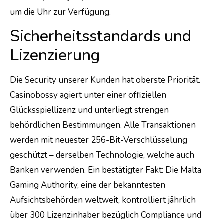
um die Uhr zur Verfügung.
Sicherheitsstandards und
Lizenzierung
Die Security unserer Kunden hat oberste Priorität.
Casinobossy agiert unter einer offiziellen
Glücksspiellizenz und unterliegt strengen
behördlichen Bestimmungen. Alle Transaktionen
werden mit neuester 256-Bit-Verschlüsselung
geschützt – derselben Technologie, welche auch
Banken verwenden. Ein bestätigter Fakt: Die Malta
Gaming Authority, eine der bekanntesten
Aufsichtsbehörden weltweit, kontrolliert jährlich
über 300 Lizenzinhaber bezüglich Compliance und