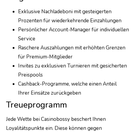
Exklusive Nachladeboni mit gesteigerten
Prozenten für wiederkehrende Einzahlungen
Persönlicher Account-Manager für individuellen
Service
Raschere Auszahlungen mit erhöhten Grenzen
für Premium-Mitglieder
Invites zu exklusiven Turnieren mit gesicherten
Preispools
Cashback-Programme, welche einen Anteil
Ihrer Einsätze zurückgeben
Treueprogramm
Jede Wette bei Casinobossy beschert Ihnen
Loyalitätspunkte ein. Diese können gegen