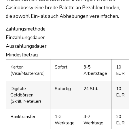
Casinobossy eine breite Palette an Bezahlmethoden,
die sowohl Ein- als auch Abhebungen vereinfachen.
Zahlungsmethode
Einzahlungsdauer
Auszahlungsdauer
Mindestbetrag
Karten
Sofort
3-5
10
(Visa/Mastercard)
Arbeitstage
EUR
Digitale
Sofortig
24 Std.
10
Geldbörsen
EUR
(Skrill, Neteller)
Banktransfer
1-3
3-7
20
Werktage
Werktage
EUR