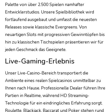
Palette von über 2.500 Spielen namhafter
Entwicklerstudios. Unsere Spielbibliothek wird
fortlaufend ausgebaut und umfasst die neuesten
Releases sowie klassische Evergreens. Von
neuartigen Slots mit progressiven Gewinntöpfen bis
hin zu klassischen Tischspielen präsentieren wir für
jeden Geschmack das Geeignete.
Live-Gaming-Erlebnis
Unser Live-Casino-Bereich transportiert die
Ambiente eines realen Spielcasinos unmittelbar zu
Ihnen nach Hause. Professionelle Dealer führen Ihre
Partien in Realtime, während HD Streaming-
Technologie für ein eindringliches Erfahrung sorgt.
Roulette, Blackjack, Baccarat und Poker stehen rund