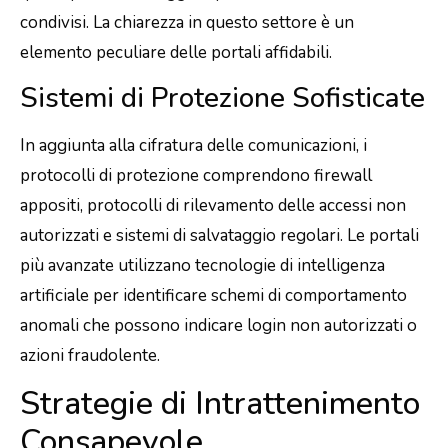
condivisi. La chiarezza in questo settore è un
elemento peculiare delle portali affidabili.
Sistemi di Protezione Sofisticate
In aggiunta alla cifratura delle comunicazioni, i
protocolli di protezione comprendono firewall
appositi, protocolli di rilevamento delle accessi non
autorizzati e sistemi di salvataggio regolari. Le portali
più avanzate utilizzano tecnologie di intelligenza
artificiale per identificare schemi di comportamento
anomali che possono indicare login non autorizzati o
azioni fraudolente.
Strategie di Intrattenimento
Consapevole