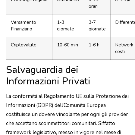
orari
Versamento
1-3
3-7
Different
Finanziario
giornate
giornate
Criptovalute
10-60 min
1-6 h
Network
costi
Salvaguardia dei
Informazioni Privati
La conformità al Regolamento UE sulla Protezione dei
Informazioni (GDPR) dell’Comunità Europea
costituisce un dovere vincolante per ogni gli provider
che accettano scommettitori comunitari. Siffatto
framework legislativo, messo in vigore nel mese di