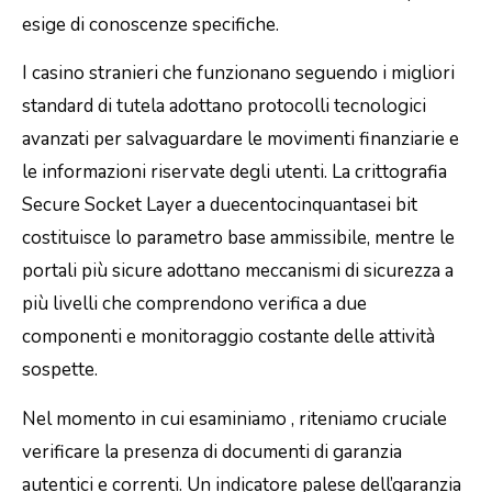
esige di conoscenze specifiche.
I casino stranieri che funzionano seguendo i migliori
standard di tutela adottano protocolli tecnologici
avanzati per salvaguardare le movimenti finanziarie e
le informazioni riservate degli utenti. La crittografia
Secure Socket Layer a duecentocinquantasei bit
costituisce lo parametro base ammissibile, mentre le
portali più sicure adottano meccanismi di sicurezza a
più livelli che comprendono verifica a due
componenti e monitoraggio costante delle attività
sospette.
Nel momento in cui esaminiamo , riteniamo cruciale
verificare la presenza di documenti di garanzia
autentici e correnti. Un indicatore palese dell’garanzia