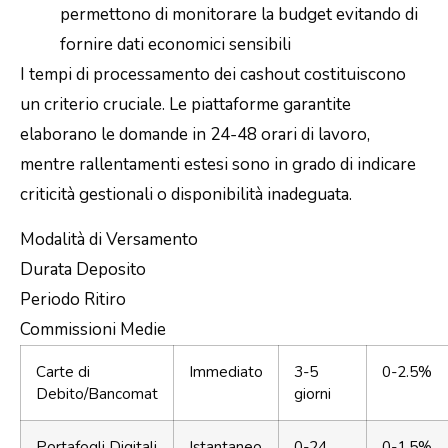
permettono di monitorare la budget evitando di
fornire dati economici sensibili
I tempi di processamento dei cashout costituiscono
un criterio cruciale. Le piattaforme garantite
elaborano le domande in 24-48 orari di lavoro,
mentre rallentamenti estesi sono in grado di indicare
criticità gestionali o disponibilità inadeguata.
Modalità di Versamento
Durata Deposito
Periodo Ritiro
Commissioni Medie
Carte di
Immediato
3-5
0-2.5%
Debito/Bancomat
giorni
Portafogli Digitali
Istantaneo
0-24
0-1.5%