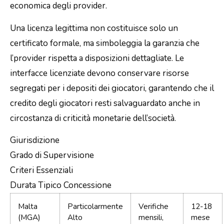
economica degli provider.
Una licenza legittima non costituisce solo un
certificato formale, ma simboleggia la garanzia che
l’provider rispetta a disposizioni dettagliate. Le
interfacce licenziate devono conservare risorse
segregati per i depositi dei giocatori, garantendo che il
credito degli giocatori resti salvaguardato anche in
circostanza di criticità monetarie dell’società.
Giurisdizione
Grado di Supervisione
Criteri Essenziali
Durata Tipico Concessione
Malta
Particolarmente
Verifiche
12-18
(MGA)
Alto
mensili,
mese