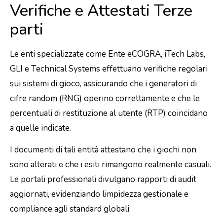
Verifiche e Attestati Terze
parti
Le enti specializzate come Ente eCOGRA, iTech Labs,
GLI e Technical Systems effettuano verifiche regolari
sui sistemi di gioco, assicurando che i generatori di
cifre random (RNG) operino correttamente e che le
percentuali di restituzione al utente (RTP) coincidano
a quelle indicate.
I documenti di tali entità attestano che i giochi non
sono alterati e che i esiti rimangono realmente casuali.
Le portali professionali divulgano rapporti di audit
aggiornati, evidenziando limpidezza gestionale e
compliance agli standard globali.