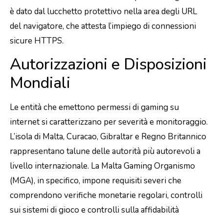
è dato dal lucchetto protettivo nella area degli URL
del navigatore, che attesta l’impiego di connessioni
sicure HTTPS.
Autorizzazioni e Disposizioni
Mondiali
Le entità che emettono permessi di gaming su
internet si caratterizzano per severità e monitoraggio.
L’isola di Malta, Curacao, Gibraltar e Regno Britannico
rappresentano talune delle autorità più autorevoli a
livello internazionale. La Malta Gaming Organismo
(MGA), in specifico, impone requisiti severi che
comprendono verifiche monetarie regolari, controlli
sui sistemi di gioco e controlli sulla affidabilità