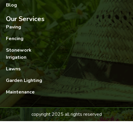
Blog
Our Services
Paving
Fencing
Stonework
Irrigation
Lawns
Garden Lighting
Maintenance
copyright 2025 all rights reserved