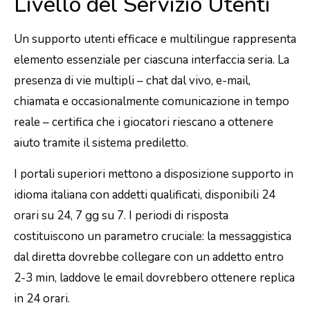
Livello del Servizio Utenti
Un supporto utenti efficace e multilingue rappresenta
elemento essenziale per ciascuna interfaccia seria. La
presenza di vie multipli – chat dal vivo, e-mail,
chiamata e occasionalmente comunicazione in tempo
reale – certifica che i giocatori riescano a ottenere
aiuto tramite il sistema prediletto.
I portali superiori mettono a disposizione supporto in
idioma italiana con addetti qualificati, disponibili 24
orari su 24, 7 gg su 7. I periodi di risposta
costituiscono un parametro cruciale: la messaggistica
dal diretta dovrebbe collegare con un addetto entro
2-3 min, laddove le email dovrebbero ottenere replica
in 24 orari.