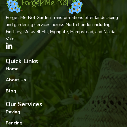
Forget Me Not Garden Transformations offer landscaping
and gardening services across North London including
Finchley, Muswell Hill, Highgate, Hampstead, and Maida
Vale.
Quick Links
Home
About Us
Blog
Our Services
Paving
Fencing