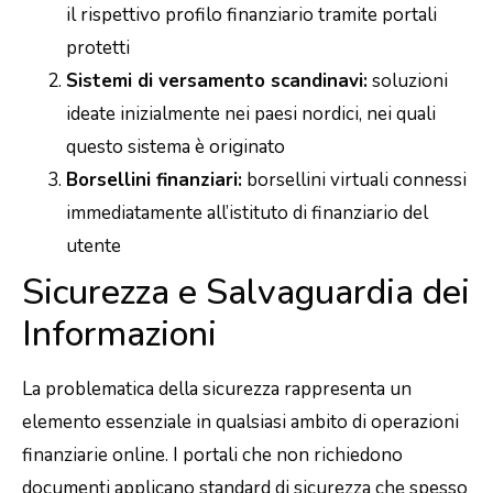
il rispettivo profilo finanziario tramite portali
protetti
Sistemi di versamento scandinavi:
soluzioni
ideate inizialmente nei paesi nordici, nei quali
questo sistema è originato
Borsellini finanziari:
borsellini virtuali connessi
immediatamente all’istituto di finanziario del
utente
Sicurezza e Salvaguardia dei
Informazioni
La problematica della sicurezza rappresenta un
elemento essenziale in qualsiasi ambito di operazioni
finanziarie online. I portali che non richiedono
documenti applicano standard di sicurezza che spesso