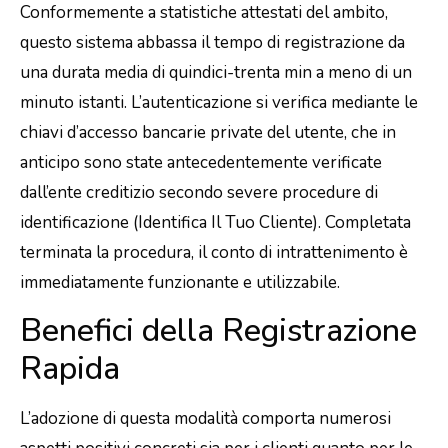
Conformemente a statistiche attestati del ambito,
questo sistema abbassa il tempo di registrazione da
una durata media di quindici-trenta min a meno di un
minuto istanti. L’autenticazione si verifica mediante le
chiavi d’accesso bancarie private del utente, che in
anticipo sono state antecedentemente verificate
dall’ente creditizio secondo severe procedure di
identificazione (Identifica Il Tuo Cliente). Completata
terminata la procedura, il conto di intrattenimento è
immediatamente funzionante e utilizzabile.
Benefici della Registrazione
Rapida
L’adozione di questa modalità comporta numerosi