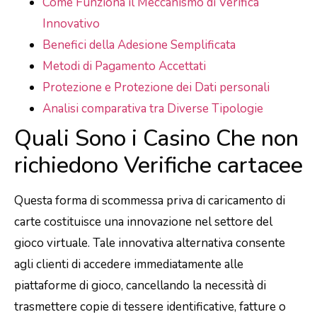
Come Funziona il Meccanismo di Verifica
Innovativo
Benefici della Adesione Semplificata
Metodi di Pagamento Accettati
Protezione e Protezione dei Dati personali
Analisi comparativa tra Diverse Tipologie
Quali Sono i Casino Che non
richiedono Verifiche cartacee
Questa forma di scommessa priva di caricamento di
carte costituisce una innovazione nel settore del
gioco virtuale. Tale innovativa alternativa consente
agli clienti di accedere immediatamente alle
piattaforme di gioco, cancellando la necessità di
trasmettere copie di tessere identificative, fatture o