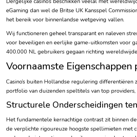
Dergelijke casino’s beschikken veelal met wereldw
eGaming dan wel de Britse UK Kansspel Commissio
het bereik voor binnenlandse wetgeving vallen.
Wij functioneren geheel transparant en naleven str
voor beveiligen en eerlijke game-uitkomsten voor 
400.000 NL gebruikers gegaan richting wereldwijde 
Voornaamste Eigenschappen 
Casino’s buiten Hollandse regulering differentiëren 
portfolio van duizenden speltitels van top providers
Structurele Onderscheidingen ten
Het fundamentele kernachtige contrast zit binnen de
de verplichte rigoureuze hoogste spellimieten met c