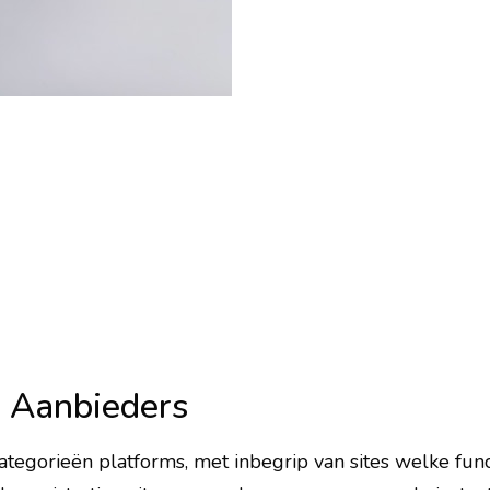
 Aanbieders
categorieën platforms, met inbegrip van sites welke fu