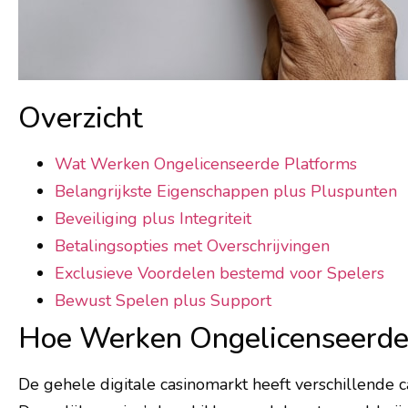
Overzicht
Wat Werken Ongelicenseerde Platforms
Belangrijkste Eigenschappen plus Pluspunten
Beveiliging plus Integriteit
Betalingsopties met Overschrijvingen
Exclusieve Voordelen bestemd voor Spelers
Bewust Spelen plus Support
Hoe Werken Ongelicenseerde
De gehele digitale casinomarkt heeft verschillende 