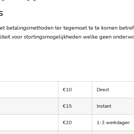
s
met betalingsmethoden ter tegemoet te te komen betre
iteit voor stortingsmogelijkheden welke geen onderwo
€10
Direct
€15
Instant
€20
1-3 werkdagen