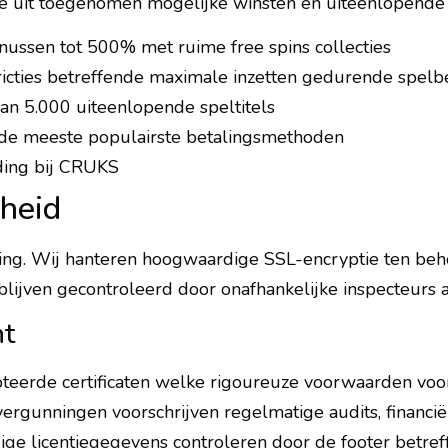
e uit toegenomen mogelijke winsten en uiteenlopende 
ssen tot 500% met ruime free spins collecties
cties betreffende maximale inzetten gedurende spelb
an 5.000 uiteenlopende speltitels
 de meeste populairste betalingsmethoden
ding bij CRUKS
kheid
ening. Wij hanteren hoogwaardige SSL-encryptie ten be
ijven gecontroleerd door onafhankelijke inspecteurs a
ht
erde certificaten welke rigoureuze voorwaarden voorsc
 vergunningen voorschrijven regelmatige audits, financi
ge licentiegegevens controleren door de footer betref