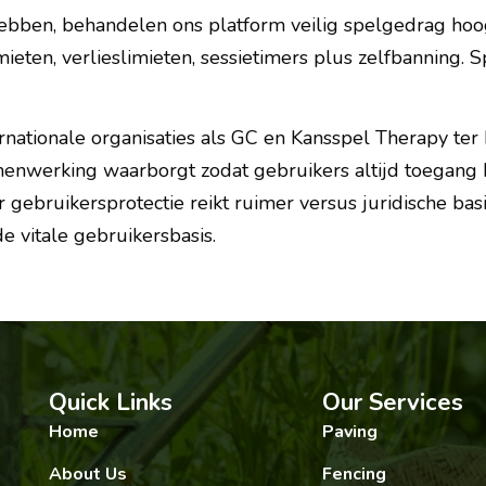
ebben, behandelen ons platform veilig spelgedrag hoog
imieten, verlieslimieten, sessietimers plus zelfbanning
ernationale organisaties als GC en Kansspel Therapy te
enwerking waarborgt zodat gebruikers altijd toegang k
ebruikersprotectie reikt ruimer versus juridische basise
e vitale gebruikersbasis.
Quick Links
Our Services
Home
Paving
About Us
Fencing