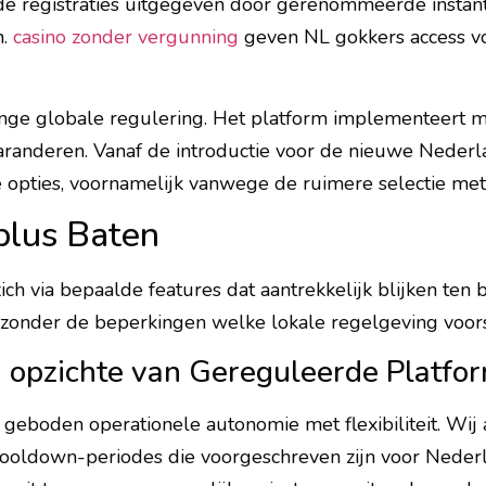
ijde registraties uitgegeven door gerenommeerde ins
n.
casino zonder vergunning
geven NL gokkers access vo
enge globale regulering. Het platform implementeert 
garanderen. Vanaf de introductie voor de nieuwe Neder
opties, voornamelijk vanwege de ruimere selectie met 
plus Baten
zich via bepaalde features dat aantrekkelijk blijken t
, zonder de beperkingen welke lokale regelgeving voorsc
 opzichte van Gereguleerde Platfo
 geboden operationele autonomie met flexibiliteit. Wij
ooldown-periodes die voorgeschreven zijn voor Nederla