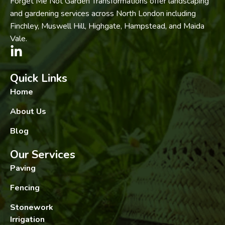
Forget Me Not Garden Transformations offer landscaping
and gardening services across North London including
Finchley, Muswell Hill, Highgate, Hampstead, and Maida
Vale.
Quick Links
Home
About Us
Blog
Our Services
Paving
Fencing
Stonework
Irrigation