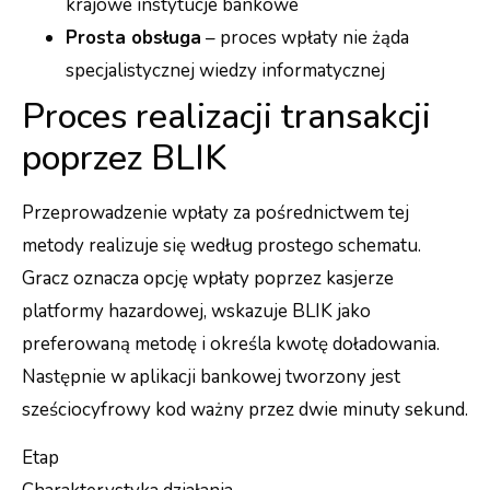
krajowe instytucje bankowe
Prosta obsługa
– proces wpłaty nie żąda
specjalistycznej wiedzy informatycznej
Proces realizacji transakcji
poprzez BLIK
Przeprowadzenie wpłaty za pośrednictwem tej
metody realizuje się według prostego schematu.
Gracz oznacza opcję wpłaty poprzez kasjerze
platformy hazardowej, wskazuje BLIK jako
preferowaną metodę i określa kwotę doładowania.
Następnie w aplikacji bankowej tworzony jest
sześciocyfrowy kod ważny przez dwie minuty sekund.
Etap