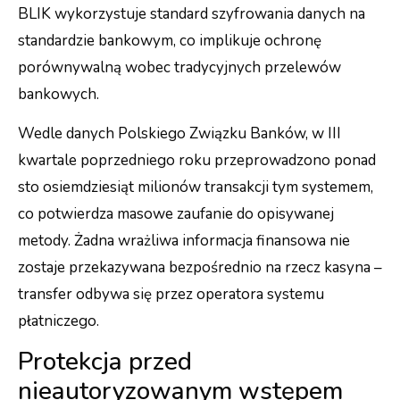
BLIK wykorzystuje standard szyfrowania danych na
standardzie bankowym, co implikuje ochronę
porównywalną wobec tradycyjnych przelewów
bankowych.
Wedle danych Polskiego Związku Banków, w III
kwartale poprzedniego roku przeprowadzono ponad
sto osiemdziesiąt milionów transakcji tym systemem,
co potwierdza masowe zaufanie do opisywanej
metody. Żadna wrażliwa informacja finansowa nie
zostaje przekazywana bezpośrednio na rzecz kasyna –
transfer odbywa się przez operatora systemu
płatniczego.
Protekcja przed
nieautoryzowanym wstępem