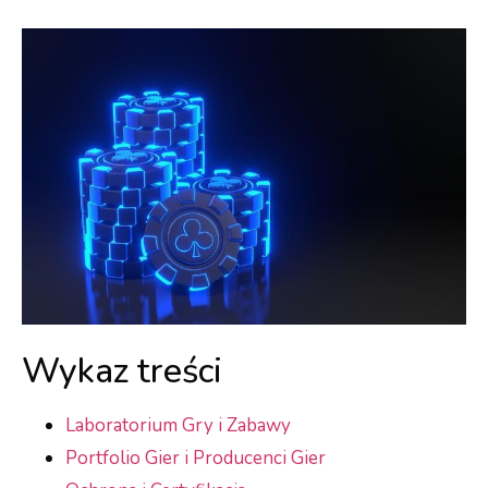
Wykaz treści
Laboratorium Gry i Zabawy
Portfolio Gier i Producenci Gier