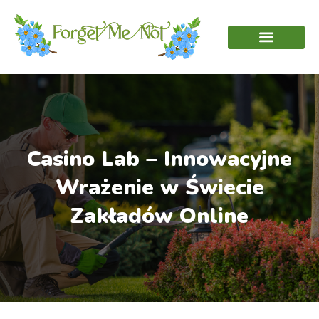
Casino Lab – Innowacyjne
Wrażenie w Świecie
Zakładów Online