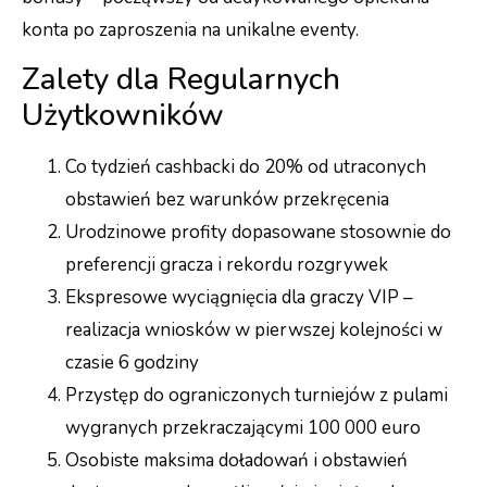
konta po zaproszenia na unikalne eventy.
Zalety dla Regularnych
Użytkowników
Co tydzień cashbacki do 20% od utraconych
obstawień bez warunków przekręcenia
Urodzinowe profity dopasowane stosownie do
preferencji gracza i rekordu rozgrywek
Ekspresowe wyciągnięcia dla graczy VIP –
realizacja wniosków w pierwszej kolejności w
czasie 6 godziny
Przystęp do ograniczonych turniejów z pulami
wygranych przekraczającymi 100 000 euro
Osobiste maksima doładowań i obstawień