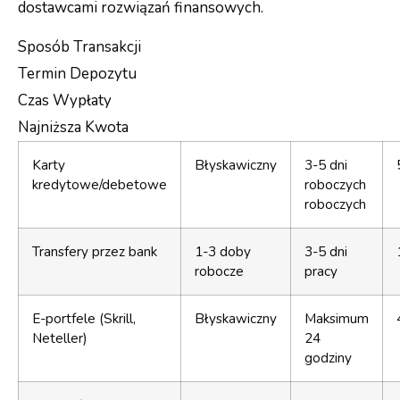
dostawcami rozwiązań finansowych.
Sposób Transakcji
Termin Depozytu
Czas Wypłaty
Najniższa Kwota
Karty
Błyskawiczny
3-5 dni
kredytowe/debetowe
roboczych
roboczych
Transfery przez bank
1-3 doby
3-5 dni
robocze
pracy
E-portfele (Skrill,
Błyskawiczny
Maksimum
Neteller)
24
godziny