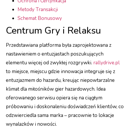
Ochrona i Certyfikacja
Metody Transakcji
Schemat Bonusowy
Centrum Gry i Relaksu
Przedstawiana platforma była zaprojektowana z
nastawieniem o entuzjastach poszukujących
elementu więcej od zwykłej rozgrywki.
rallydrive.pl
to miejsce, miejscu gdzie innowacja integruje się z
entuzjazmem do hazardu, kreując niepowtarzalne
klimat dla miłośników gier hazardowych. Idea
oferowanego serwisu opiera się na ciągłym
próbowaniu i doskonaleniu doświadczeń klientów, co
odzwierciedla sama marka – pracownie to lokacje
wynalazków i nowości.