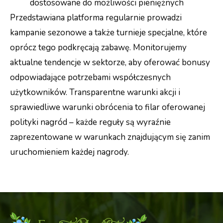
dostosowane do możliwości pieniężnych
Przedstawiana platforma regularnie prowadzi
kampanie sezonowe a także turnieje specjalne, które
oprócz tego podkręcają zabawę. Monitorujemy
aktualne tendencje w sektorze, aby oferować bonusy
odpowiadające potrzebami współczesnych
użytkowników. Transparentne warunki akcji i
sprawiedliwe warunki obrócenia to filar oferowanej
polityki nagród – każde reguły są wyraźnie
zaprezentowane w warunkach znajdującym się zanim
uruchomieniem każdej nagrody.