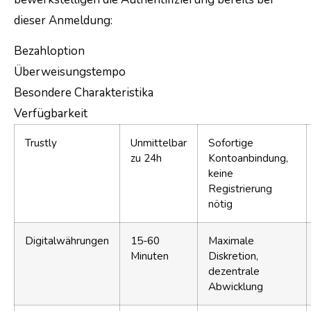
dieser Anmeldung:
Bezahloption
Überweisungstempo
Besondere Charakteristika
Verfügbarkeit
Trustly
Unmittelbar
Sofortige
zu 24h
Kontoanbindung,
keine
Registrierung
nötig
Digitalwährungen
15-60
Maximale
Minuten
Diskretion,
dezentrale
Abwicklung