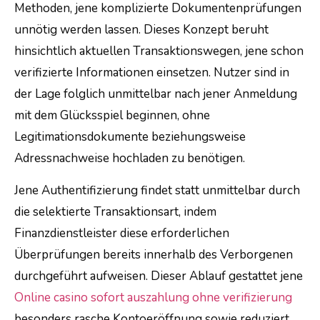
Methoden, jene komplizierte Dokumentenprüfungen
unnötig werden lassen. Dieses Konzept beruht
hinsichtlich aktuellen Transaktionswegen, jene schon
verifizierte Informationen einsetzen. Nutzer sind in
der Lage folglich unmittelbar nach jener Anmeldung
mit dem Glücksspiel beginnen, ohne
Legitimationsdokumente beziehungsweise
Adressnachweise hochladen zu benötigen.
Jene Authentifizierung findet statt unmittelbar durch
die selektierte Transaktionsart, indem
Finanzdienstleister diese erforderlichen
Überprüfungen bereits innerhalb des Verborgenen
durchgeführt aufweisen. Dieser Ablauf gestattet jene
Online casino sofort auszahlung ohne verifizierung
besonders rasche Kontoeröffnung sowie reduziert