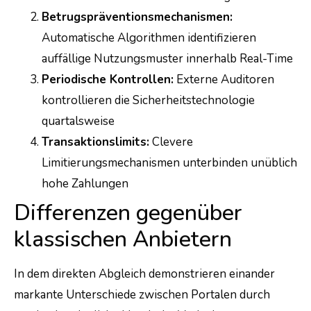
Betrugspräventionsmechanismen:
Automatische Algorithmen identifizieren
auffällige Nutzungsmuster innerhalb Real-Time
Periodische Kontrollen:
Externe Auditoren
kontrollieren die Sicherheitstechnologie
quartalsweise
Transaktionslimits:
Clevere
Limitierungsmechanismen unterbinden unüblich
hohe Zahlungen
Differenzen gegenüber
klassischen Anbietern
In dem direkten Abgleich demonstrieren einander
markante Unterschiede zwischen Portalen durch