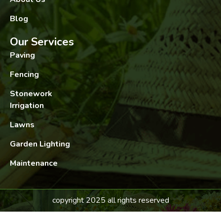
Blog
Our Services
Paving
Fencing
Stonework
Irrigation
Lawns
Garden Lighting
Maintenance
copyright 2025 all rights reserved