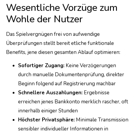
Wesentliche Vorzüge zum
Wohle der Nutzer
Das Spielvergnügen frei von aufwendige
Überprüfungen stellt bereit etliche funktionale
Benefits, jene diesen gesamten Ablauf optimieren:
Sofortiger Zugang:
Keine Verzögerungen
durch manuelle Dokumentenprüfung, direkter
Beginn folgend auf Registrierung machbar
Schnellere Auszahlungen:
Ergebnisse
erreichen jenes Bankkonto merklich rascher, oft
innerhalb einiger Stunden
Höchster Privatsphäre:
Minimale Transmission
sensibler individueller Informationen in