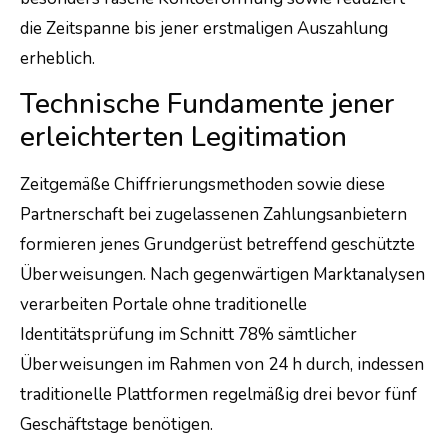
die Zeitspanne bis jener erstmaligen Auszahlung
erheblich.
Technische Fundamente jener
erleichterten Legitimation
Zeitgemäße Chiffrierungsmethoden sowie diese
Partnerschaft bei zugelassenen Zahlungsanbietern
formieren jenes Grundgerüst betreffend geschützte
Überweisungen. Nach gegenwärtigen Marktanalysen
verarbeiten Portale ohne traditionelle
Identitätsprüfung im Schnitt 78% sämtlicher
Überweisungen im Rahmen von 24 h durch, indessen
traditionelle Plattformen regelmäßig drei bevor fünf
Geschäftstage benötigen.