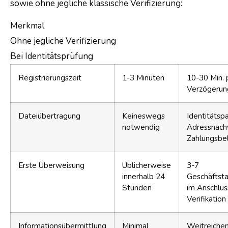
sowie ohne jegliche klassische Verifizierung:
Merkmal
Ohne jegliche Verifizierung
Bei Identitätsprüfung
Registrierungszeit
1-3 Minuten
10-30 Min. 
Verzögerun
Dateiübertragung
Keineswegs
Identitätspa
notwendig
Adressnach
Zahlungsbe
Erste Überweisung
Üblicherweise
3-7
innerhalb 24
Geschäftst
Stunden
im Anschlus
Verifikation
Informationsübermittlung
Minimal
Weitreiche