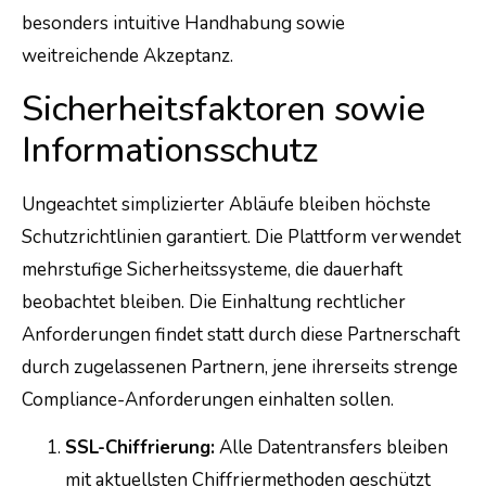
besonders intuitive Handhabung sowie
weitreichende Akzeptanz.
Sicherheitsfaktoren sowie
Informationsschutz
Ungeachtet simplizierter Abläufe bleiben höchste
Schutzrichtlinien garantiert. Die Plattform verwendet
mehrstufige Sicherheitssysteme, die dauerhaft
beobachtet bleiben. Die Einhaltung rechtlicher
Anforderungen findet statt durch diese Partnerschaft
durch zugelassenen Partnern, jene ihrerseits strenge
Compliance-Anforderungen einhalten sollen.
SSL-Chiffrierung:
Alle Datentransfers bleiben
mit aktuellsten Chiffriermethoden geschützt