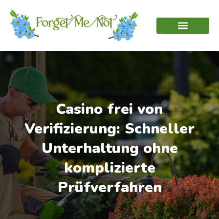
Casino frei von
Verifizierung: Schneller
Unterhaltung ohne
komplizierte
Prüfverfahren