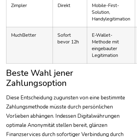
Zimpler
Direkt
Mobile-First-
Solution,
Handylegitimation
MuchBetter
Sofort
E-Wallet-
bevor 12h
Methode mit
eingebauter
Legitimation
Beste Wahl jener
Zahlungsoption
Diese Entscheidung zugunsten von eine bestimmte
Zahlungsmethode müsste durch persönlichen
Vorlieben abhängen. Indessen Digitalwährungen
optimale Anonymität stellen bereit, glänzen
Finanzservices durch sofortiger Verbindung durch