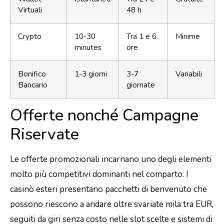
Virtuali
48 h
Crypto
10-30
Tra 1 e 6
Minime
minutes
ore
Bonifico
1-3 giorni
3-7
Variabili
Bancario
giornate
Offerte nonché Campagne
Riservate
Le offerte promozionali incarnano uno degli elementi
molto più competitivi dominanti nel comparto. I
casinò esteri presentano pacchetti di benvenuto che
possono riescono a andare oltre svariate mila tra EUR,
seguiti da giri senza costo nelle slot scelte e sistemi di