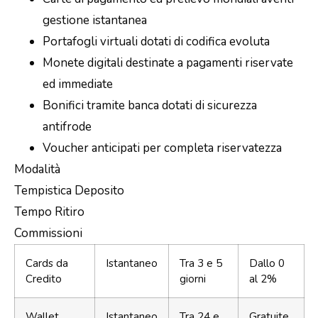
gestione istantanea
Portafogli virtuali dotati di codifica evoluta
Monete digitali destinate a pagamenti riservate
ed immediate
Bonifici tramite banca dotati di sicurezza
antifrode
Voucher anticipati per completa riservatezza
Modalità
Tempistica Deposito
Tempo Ritiro
Commissioni
Cards da
Istantaneo
Tra 3 e 5
Dallo 0
Credito
giorni
al 2%
Wallet
Istantaneo
Tra 24 e
Gratuite