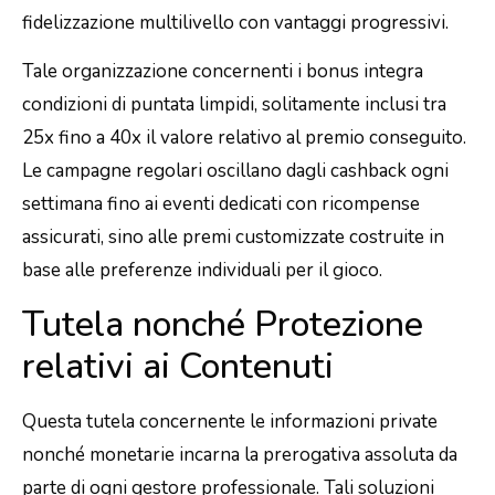
fidelizzazione multilivello con vantaggi progressivi.
Tale organizzazione concernenti i bonus integra
condizioni di puntata limpidi, solitamente inclusi tra
25x fino a 40x il valore relativo al premio conseguito.
Le campagne regolari oscillano dagli cashback ogni
settimana fino ai eventi dedicati con ricompense
assicurati, sino alle premi customizzate costruite in
base alle preferenze individuali per il gioco.
Tutela nonché Protezione
relativi ai Contenuti
Questa tutela concernente le informazioni private
nonché monetarie incarna la prerogativa assoluta da
parte di ogni gestore professionale. Tali soluzioni