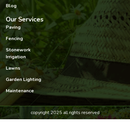
Blog
Our Services
Paving
Fencing
Stonework
Irrigation
Lawns
Garden Lighting
Maintenance
copyright 2025 all rights reserved