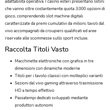
adattabilità operativa. I casino esteri presentano listini
che vanno oltre costantemente quota 3.000 opzioni di
gioco, comprendendo slot machine digitali
caratterizzate da premi cumulativi da milioni, tavoli dal
vivo accompagnati da croupiers qualificati ed aree
riservate alle scommesse sullo sport incluse.
Raccolta Titoli Vasto
Macchinette elettroniche con grafica in tre
dimensioni con dinamiche moderne
Titoli per i tavolo classici con molteplici varianti
Sezioni dal vivo gaming attraverso trasmissione
HD a tempo effettivo
Passatempi dedicati sviluppati mediante
produttori autonomi