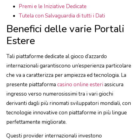
Premi e le Iniziative Dedicate
Tutela con Salvaguardia di tutti i Dati
Benefici delle varie Portali
Estere
Tali piattaforme dedicate al gioco d’azzardo
internazionali garantiscono un’esperienza particolare
che va a caratterizza per ampiezza ed tecnologia. La
presente piattaforma
casino online esteri
assicura
ingresso verso numerosissimi tra i vari giochi
derivanti dagli più rinomati sviluppatori mondiali, con
tecnologie innovative con piattaforme in più lingue
perfettamente migliorate.
Questi provider internazionali investono