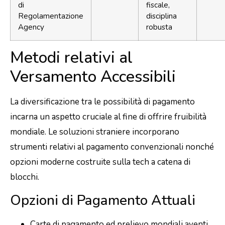
di
fiscale,
Regolamentazione
disciplina
Agency
robusta
Metodi relativi al
Versamento Accessibili
La diversificazione tra le possibilità di pagamento
incarna un aspetto cruciale al fine di offrire fruibilità
mondiale. Le soluzioni straniere incorporano
strumenti relativi al pagamento convenzionali nonché
opzioni moderne costruite sulla tech a catena di
blocchi.
Opzioni di Pagamento Attuali
Carte di pagamento ed prelievo mondiali aventi