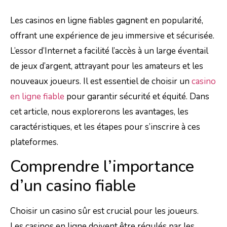
Les casinos en ligne fiables gagnent en popularité,
offrant une expérience de jeu immersive et sécurisée.
L’essor d’Internet a facilité l’accès à un large éventail
de jeux d’argent, attrayant pour les amateurs et les
nouveaux joueurs. Il est essentiel de choisir un
casino
en ligne fiable
pour garantir sécurité et équité. Dans
cet article, nous explorerons les avantages, les
caractéristiques, et les étapes pour s’inscrire à ces
plateformes.
Comprendre l’importance
d’un casino fiable
Choisir un casino sûr est crucial pour les joueurs.
Les casinos en ligne doivent être régulés par les