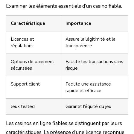
Examiner les éléments essentiels d’un casino fiable.
Caractéristique
Importance
Licences et
Assure la légitimité et la
régulations
transparence
Options de paiement
Facilite les transactions sans
sécurisées
risque
Support client
Facilite une assistance
rapide et efficace
Jeux tested
Garantit l’équité du jeu
Les casinos en ligne fiables se distinguent par leurs
caractéristiques. La présence d’une licence reconnue