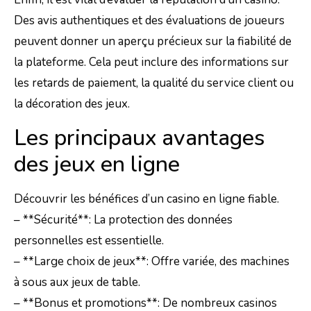
Des avis authentiques et des évaluations de joueurs
peuvent donner un aperçu précieux sur la fiabilité de
la plateforme. Cela peut inclure des informations sur
les retards de paiement, la qualité du service client ou
la décoration des jeux.
Les principaux avantages
des jeux en ligne
Découvrir les bénéfices d’un casino en ligne fiable.
– **Sécurité**: La protection des données
personnelles est essentielle.
– **Large choix de jeux**: Offre variée, des machines
à sous aux jeux de table.
– **Bonus et promotions**: De nombreux casinos