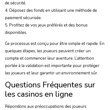
de sécurité.
4. Déposez des fonds en utilisant une méthode de
paiement sécurisée.
5. Profitez de vos jeux préférés et des bonus
disponibles.
Ce processus est conçu pour être simple et rapide. En
quelques étapes, les joueurs peuvent créer un
compte et commencer leur aventure. L’attention
portée à la validation est importante pour protéger
les joueurs et leur garantir un environnement sûr.
Questions Fréquentes sur
les casinos en ligne
Répondons aux préoccupations des joueurs