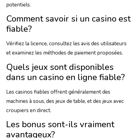
potentiels.
Comment savoir si un casino est
fiable?
Vérifiez la licence, consultez les avis des utilisateurs
et examinez les méthodes de paiement proposées.
Quels jeux sont disponibles
dans un casino en ligne fiable?
Les casinos fiables offrent généralement des
machines à sous, des jeux de table, et des jeux avec
croupiers en direct.
Les bonus sont-ils vraiment
avantageux?