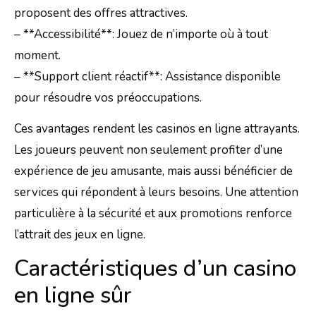
proposent des offres attractives.
– **Accessibilité**: Jouez de n’importe où à tout
moment.
– **Support client réactif**: Assistance disponible
pour résoudre vos préoccupations.
Ces avantages rendent les casinos en ligne attrayants.
Les joueurs peuvent non seulement profiter d’une
expérience de jeu amusante, mais aussi bénéficier de
services qui répondent à leurs besoins. Une attention
particulière à la sécurité et aux promotions renforce
l’attrait des jeux en ligne.
Caractéristiques d’un casino
en ligne sûr