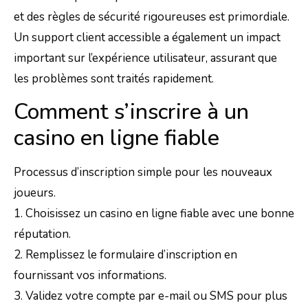
et des règles de sécurité rigoureuses est primordiale.
Un support client accessible a également un impact
important sur l’expérience utilisateur, assurant que
les problèmes sont traités rapidement.
Comment s’inscrire à un
casino en ligne fiable
Processus d’inscription simple pour les nouveaux
joueurs.
1. Choisissez un casino en ligne fiable avec une bonne
réputation.
2. Remplissez le formulaire d’inscription en
fournissant vos informations.
3. Validez votre compte par e-mail ou SMS pour plus