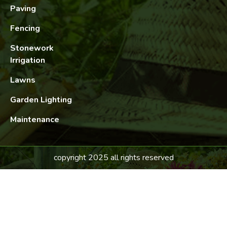
Paving
Fencing
Stonework
Irrigation
Lawns
Garden Lighting
Maintenance
copyright 2025 all rights reserved