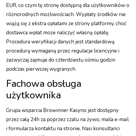
EUR, co czyni tę stronę dostępną dla użytkowników o
różnorodnych możliwościach. Wypłaty środków nie
wiążą się z ekstra opłatami ze strony platformy, choć
dostawca wpłat może naliczyć własną opłatę.
Procedura weryfikacji danych jest standardową
procedurą wymaganą przez regulacje licencyjne i
zazwyczaj zajmuje do czterdziestu ośmiu godzin
podczas pierwszej wygranych.
Fachowa obsługa
użytkownika
Grupa wsparcia Browinner Kasyno jest dostępny
przez całą 24h za poprzez czatu na żywo, maila e-mail
i formularza kontaktu na stronie. Nasi konsultanci