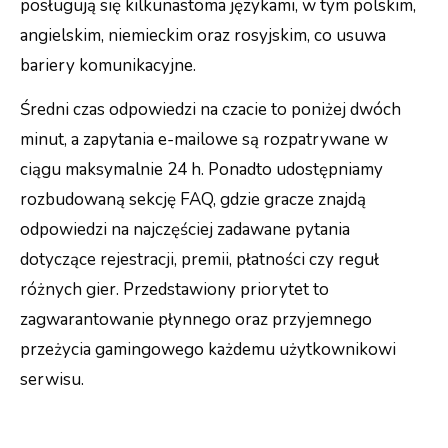
posługują się kilkunastoma językami, w tym polskim,
angielskim, niemieckim oraz rosyjskim, co usuwa
bariery komunikacyjne.
Średni czas odpowiedzi na czacie to poniżej dwóch
minut, a zapytania e-mailowe są rozpatrywane w
ciągu maksymalnie 24 h. Ponadto udostępniamy
rozbudowaną sekcję FAQ, gdzie gracze znajdą
odpowiedzi na najczęściej zadawane pytania
dotyczące rejestracji, premii, płatności czy reguł
różnych gier. Przedstawiony priorytet to
zagwarantowanie płynnego oraz przyjemnego
przeżycia gamingowego każdemu użytkownikowi
serwisu.