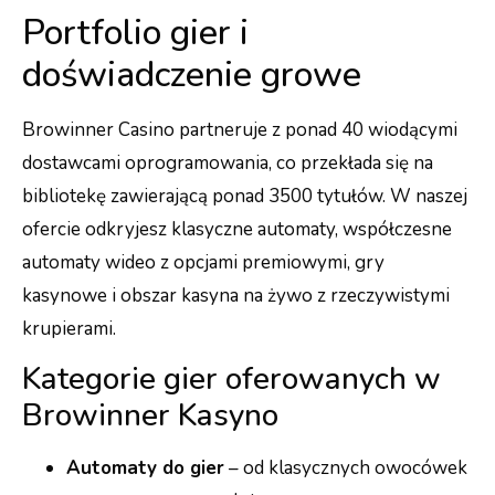
Portfolio gier i
doświadczenie growe
Browinner Casino partneruje z ponad 40 wiodącymi
dostawcami oprogramowania, co przekłada się na
bibliotekę zawierającą ponad 3500 tytułów. W naszej
ofercie odkryjesz klasyczne automaty, współczesne
automaty wideo z opcjami premiowymi, gry
kasynowe i obszar kasyna na żywo z rzeczywistymi
krupierami.
Kategorie gier oferowanych w
Browinner Kasyno
Automaty do gier
– od klasycznych owocówek