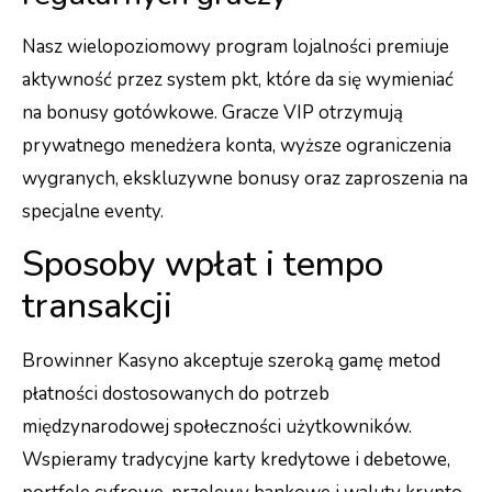
Nasz wielopoziomowy program lojalności premiuje
aktywność przez system pkt, które da się wymieniać
na bonusy gotówkowe. Gracze VIP otrzymują
prywatnego menedżera konta, wyższe ograniczenia
wygranych, ekskluzywne bonusy oraz zaproszenia na
specjalne eventy.
Sposoby wpłat i tempo
transakcji
Browinner Kasyno akceptuje szeroką gamę metod
płatności dostosowanych do potrzeb
międzynarodowej społeczności użytkowników.
Wspieramy tradycyjne karty kredytowe i debetowe,