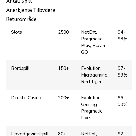
Antall Spill
Anerkjente Tilbydere
Returområde
Slots
2500+
NetEnt,
94-
Pragmatic
98%
Play, Play’n
GO
Bordspill
150+
Evolution,
97-
Microgaming,
99%
Red Tiger
Direkte Casino
200+
Evolution
96-
Gaming,
99%
Pragmatic
Live
Hovedgevinstspill
80+
NetEnt,
92-