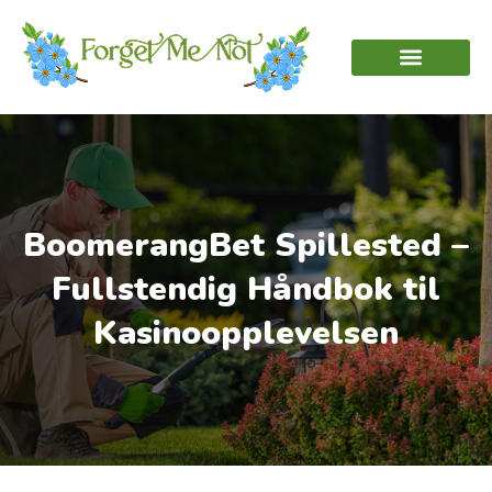
BoomerangBet Spillested –
Fullstendig Håndbok til
Kasinoopplevelsen