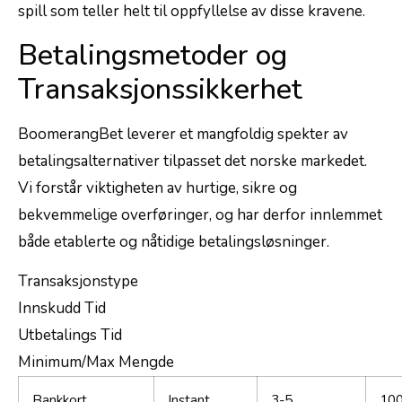
spill som teller helt til oppfyllelse av disse kravene.
Betalingsmetoder og
Transaksjonssikkerhet
BoomerangBet leverer et mangfoldig spekter av
betalingsalternativer tilpasset det norske markedet.
Vi forstår viktigheten av hurtige, sikre og
bekvemmelige overføringer, og har derfor innlemmet
både etablerte og nåtidige betalingsløsninger.
Transaksjonstype
Innskudd Tid
Utbetalings Tid
Minimum/Max Mengde
Bankkort
Instant
3-5
100