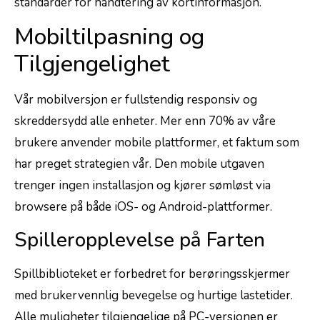
standarder for håndtering av kortinformasjon.
Mobiltilpasning og
Tilgjengelighet
Vår mobilversjon er fullstendig responsiv og
skreddersydd alle enheter. Mer enn 70% av våre
brukere anvender mobile plattformer, et faktum som
har preget strategien vår. Den mobile utgaven
trenger ingen installasjon og kjører sømløst via
browsere på både iOS- og Android-plattformer.
Spilleropplevelse på Farten
Spillbiblioteket er forbedret for berøringsskjermer
med brukervennlig bevegelse og hurtige lastetider.
Alle muligheter tilgjengelige på PC-versjonen er