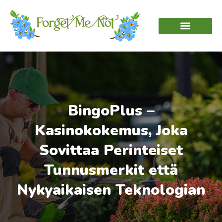
BingoPlus –
Kasinokokemus, Joka
Sovittaa Perinteiset
Tunnusmerkit että
Nykyaikaisen Teknologian