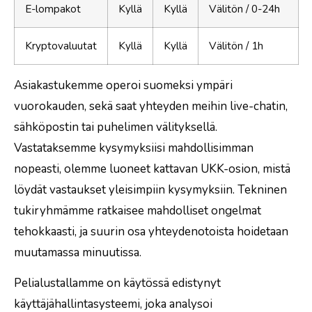
E-lompakot
Kyllä
Kyllä
Välitön / 0-24h
Kryptovaluutat
Kyllä
Kyllä
Välitön / 1h
Asiakastukemme operoi suomeksi ympäri
vuorokauden, sekä saat yhteyden meihin live-chatin,
sähköpostin tai puhelimen välityksellä.
Vastataksemme kysymyksiisi mahdollisimman
nopeasti, olemme luoneet kattavan UKK-osion, mistä
löydät vastaukset yleisimpiin kysymyksiin. Tekninen
tukiryhmämme ratkaisee mahdolliset ongelmat
tehokkaasti, ja suurin osa yhteydenotoista hoidetaan
muutamassa minuutissa.
Pelialustallamme on käytössä edistynyt
käyttäjähallintasysteemi, joka analysoi