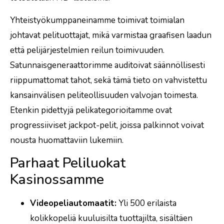
Yhteistyökumppaneinamme toimivat toimialan
johtavat pelituottajat, mikä varmistaa graafisen laadun
että pelijärjestelmien reilun toimivuuden.
Satunnaisgeneraattorimme auditoivat säännöllisesti
riippumattomat tahot, sekä tämä tieto on vahvistettu
kansainvälisen peliteollisuuden valvojan toimesta.
Etenkin pidettyjä pelikategorioitamme ovat
progressiiviset jackpot-pelit, joissa palkinnot voivat
nousta huomattaviin lukemiin.
Parhaat Peliluokat
Kasinossamme
Videopeliautomaatit:
Yli 500 erilaista
kolikkopeliä kuuluisilta tuottajilta, sisältäen