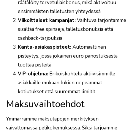
räätälöity tervetuliaisbonus, mikä aktivoituu
ensimmäisten talletusten yhteydessä
Viikoittaiset kampanjat:
Vaihtuva tarjontamme
sisältää free spinseja, talletusbonuksia että
cashback-tarjouksia
Kanta-asiakaspisteet:
Automaattinen
pisteytys, jossa jokainen euro panostuksesta
tuottaa pisteitä
VIP-ohjelma:
Erikoiskohtelu aktiivisimmille
asiakkaille mukaan lukien nopeammat
kotiutukset että suuremmat limiitit
Maksuvaihtoehdot
Ymmärrämme maksutapojen merkityksen
vaivattomassa pelikokemuksessa. Siksi tarjoamme