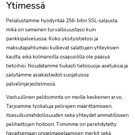
Ytimessä
Pelialustamme hyödyntää 256-bitin SSL-salausta,
mikä on samainen turvallisuustaso kuin
pankkipalveluissa. Koko yksityistietosi ja
maksutapahtumasi kulkevat salattujen yhteyksien
kautta, eikä kolmansilla osapuolilla ole pääsyä
tietoihisi. Noudatamme tiukasti tietosuoja-asetuksia ja
säilytämme asiakastiedot suojatuissa
palvelinjärjestelmissä.
Vastuullinen pelitoiminta on meille keskeinen arvo.
Tarjoamme työkaluja pelirajien määrittämiseen,
itsesulkumahdollisuuden sekä yhteydet ammatilliseen
pelihaittojen hoitoon. Tiimimme on perehdytetty
havaitsemaan ongelmapelaamisen merkit sekä