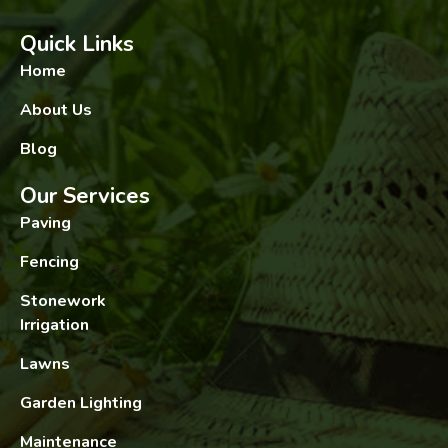
Quick Links
Home
About Us
Blog
Our Services
Paving
Fencing
Stonework
Irrigation
Lawns
Garden Lighting
Maintenance