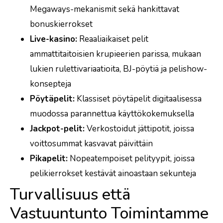
Megaways-mekanismit sekä hankittavat
bonuskierrokset
Live-kasino:
Reaaliaikaiset pelit
ammattitaitoisien krupieerien parissa, mukaan
lukien rulettivariaatioita, BJ-pöytiä ja pelishow-
konsepteja
Pöytäpelit:
Klassiset pöytäpelit digitaalisessa
muodossa parannettua käyttökokemuksella
Jackpot-pelit:
Verkostoidut jättipotit, joissa
voittosummat kasvavat päivittäin
Pikapelit:
Nopeatempoiset pelityypit, joissa
pelikierrokset kestävät ainoastaan sekunteja
Turvallisuus että
Vastuuntunto Toimintamme