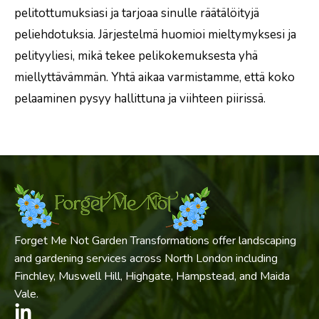
pelitottumuksiasi ja tarjoaa sinulle räätälöityjä
peliehdotuksia. Järjestelmä huomioi mieltymyksesi ja
pelityyliesi, mikä tekee pelikokemuksesta yhä
miellyttävämmän. Yhtä aikaa varmistamme, että koko
pelaaminen pysyy hallittuna ja viihteen piirissä.
Forget Me Not Garden Transformations offer landscaping
and gardening services across North London including
Finchley, Muswell Hill, Highgate, Hampstead, and Maida
Vale.