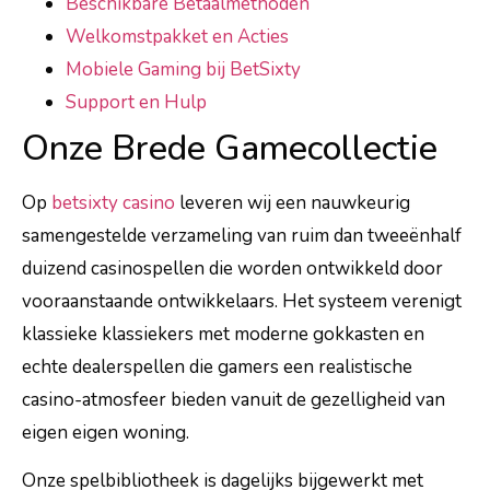
Beschikbare Betaalmethoden
Welkomstpakket en Acties
Mobiele Gaming bij BetSixty
Support en Hulp
Onze Brede Gamecollectie
Op
betsixty casino
leveren wij een nauwkeurig
samengestelde verzameling van ruim dan tweeënhalf
duizend casinospellen die worden ontwikkeld door
vooraanstaande ontwikkelaars. Het systeem verenigt
klassieke klassiekers met moderne gokkasten en
echte dealerspellen die gamers een realistische
casino-atmosfeer bieden vanuit de gezelligheid van
eigen eigen woning.
Onze spelbibliotheek is dagelijks bijgewerkt met