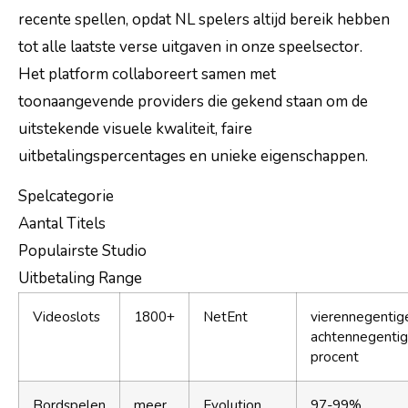
recente spellen, opdat NL spelers altijd bereik hebben
tot alle laatste verse uitgaven in onze speelsector.
Het platform collaboreert samen met
toonaangevende providers die gekend staan om de
uitstekende visuele kwaliteit, faire
uitbetalingspercentages en unieke eigenschappen.
Spelcategorie
Aantal Titels
Populairste Studio
Uitbetaling Range
Videoslots
1800+
NetEnt
vierennegentig
achtennegentig
procent
Bordspelen
meer
Evolution
97-99%