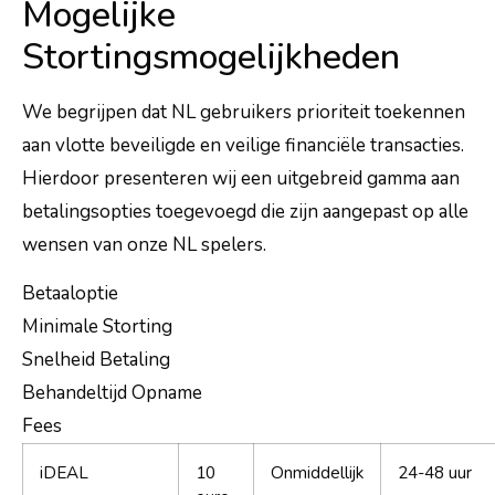
Mogelijke
Stortingsmogelijkheden
We begrijpen dat NL gebruikers prioriteit toekennen
aan vlotte beveiligde en veilige financiële transacties.
Hierdoor presenteren wij een uitgebreid gamma aan
betalingsopties toegevoegd die zijn aangepast op alle
wensen van onze NL spelers.
Betaaloptie
Minimale Storting
Snelheid Betaling
Behandeltijd Opname
Fees
iDEAL
10
Onmiddellijk
24-48 uur