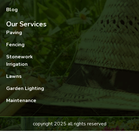
Blog
Our Services
Paving
Fencing
Stonework
Irrigation
Lawns
Garden Lighting
Maintenance
copyright 2025 all rights reserved