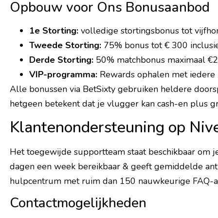
Opbouw voor Ons Bonusaanbod
1e Storting:
volledige stortingsbonus tot vijf
Tweede Storting:
75% bonus tot € 300 inclusie
Derde Storting:
50% matchbonus maximaal €20
VIP-programma:
Rewards ophalen met iedere be
Alle bonussen via BetSixty gebruiken heldere door
hetgeen betekent dat je vlugger kan cash-en plus g
Klantenondersteuning op Niv
Het toegewijde supportteam staat beschikbaar om je 
dagen een week bereikbaar & geeft gemiddelde antw
hulpcentrum met ruim dan 150 nauwkeurige FAQ-ar
Contactmogelijkheden