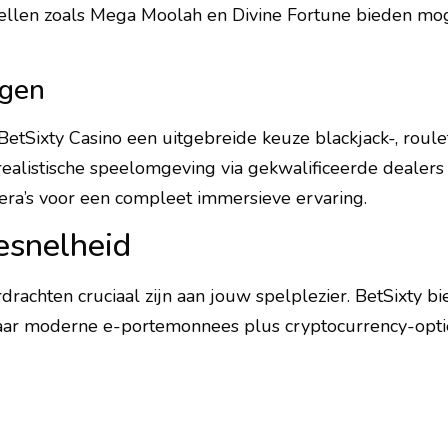
llen zoals Mega Moolah en Divine Fortune bieden moge
ngen
 BetSixty Casino een uitgebreide keuze blackjack-, roule
ealistische speelomgeving via gekwalificeerde dealers d
ra’s voor een compleet immersieve ervaring.
esnelheid
rachten cruciaal zijn aan jouw spelplezier. BetSixty b
naar moderne e-portemonnees plus cryptocurrency-opti