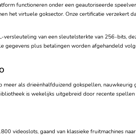
latform functioneren onder een geautoriseerde speelve
en het virtuele goksector. Onze certificatie verzekert 
L-versleuteling van een sleutelsterkte van 256-bits, 
uele gegevens plus betalingen worden afgehandeld volge
o
 op meer als drieënhalfduizend gokspellen, nauwkeurig
liotheek is wekelijks uitgebreid door recente spellen 
.800 videoslots, gaand van klassieke fruitmachines naa