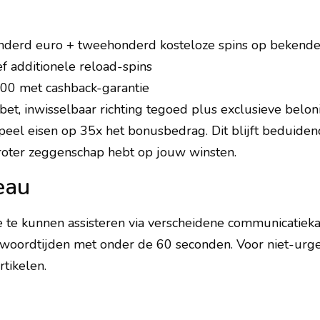
honderd euro + tweehonderd kosteloze spins op bekende
f additionele reload-spins
0 met cashback-garantie
t, inwisselbaar richting tegoed plus exclusieve belo
speel eisen op 35x het bonusbedrag. Dit blijft beduid
roter zeggenschap hebt op jouw winsten.
eau
te kunnen assisteren via verscheidene communicatiekana
oordtijden met onder de 60 seconden. Voor niet-urgen
tikelen.