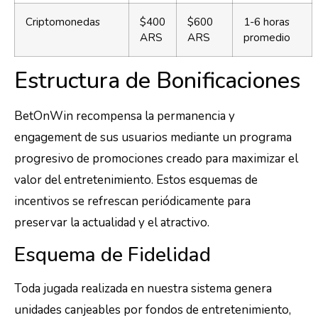
Criptomonedas
$400
$600
1-6 horas
ARS
ARS
promedio
Estructura de Bonificaciones
BetOnWin recompensa la permanencia y
engagement de sus usuarios mediante un programa
progresivo de promociones creado para maximizar el
valor del entretenimiento. Estos esquemas de
incentivos se refrescan periódicamente para
preservar la actualidad y el atractivo.
Esquema de Fidelidad
Toda jugada realizada en nuestra sistema genera
unidades canjeables por fondos de entretenimiento,