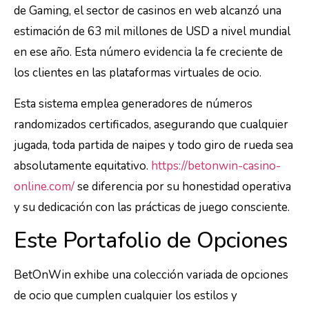
de Gaming, el sector de casinos en web alcanzó una
estimación de 63 mil millones de USD a nivel mundial
en ese año. Esta número evidencia la fe creciente de
los clientes en las plataformas virtuales de ocio.
Esta sistema emplea generadores de números
randomizados certificados, asegurando que cualquier
jugada, toda partida de naipes y todo giro de rueda sea
absolutamente equitativo.
https://betonwin-casino-
online.com/
se diferencia por su honestidad operativa
y su dedicación con las prácticas de juego consciente.
Este Portafolio de Opciones
BetOnWin exhibe una colección variada de opciones
de ocio que cumplen cualquier los estilos y