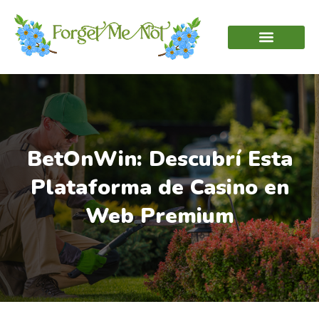
BetOnWin: Descubrí Esta
Plataforma de Casino en
Web Premium