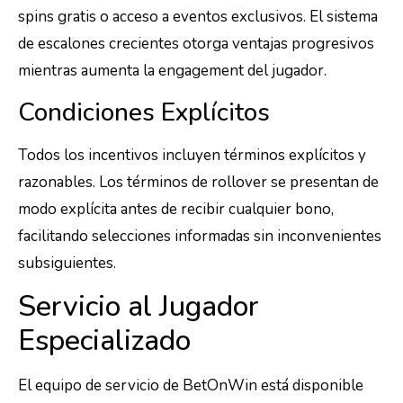
spins gratis o acceso a eventos exclusivos. El sistema
de escalones crecientes otorga ventajas progresivos
mientras aumenta la engagement del jugador.
Condiciones Explícitos
Todos los incentivos incluyen términos explícitos y
razonables. Los términos de rollover se presentan de
modo explícita antes de recibir cualquier bono,
facilitando selecciones informadas sin inconvenientes
subsiguientes.
Servicio al Jugador
Especializado
El equipo de servicio de BetOnWin está disponible