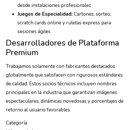
desde instalaciones profesionales
Juegos de Especialidad:
Cartones, sorteo,
scratch cards online y ruletas express para
sesiones ágiles
Desarrolladores de Plataforma
Premium
Trabajamos solamente con fabricantes destacados
globalmente que satisfacen con rigurosos estándares
de calidad. Estos socios técnicos incluyen nombres
principales en la industria que garantizan imágenes
espectaculares, dinámicas novedosas y porcentajes de
retorno al usuario favorables.
Categoría