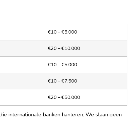
€10 – €5.000
€20 – €10.000
€10 – €5.000
€10 – €7.500
€20 – €50.000
 die internationale banken hanteren. We slaan geen