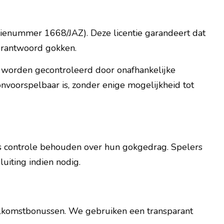
tienummer 1668/JAZ). Deze licentie garandeert dat
verantwoord gokken.
 worden gecontroleerd door onafhankelijke
onvoorspelbaar is, zonder enige mogelijkheid tot
s controle behouden over hun gokgedrag. Spelers
luiting indien nodig.
elkomstbonussen. We gebruiken een transparant