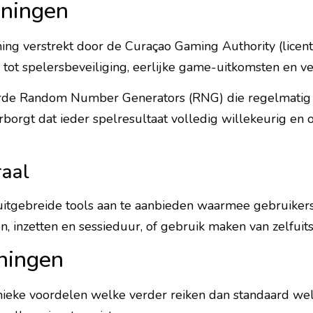
nningen
ing verstrekt door de Curaçao Gaming Authority (licen
 tot spelersbeveiliging, eerlijke game-uitkomsten en 
eerde Random Number Generators (RNG) die regelmatig
borgt dat ieder spelresultaat volledig willekeurig en 
aal
itgebreide tools aan te aanbieden waarmee gebruiker
, inzetten en sessieduur, of gebruik maken van zelfuits
ningen
 unieke voordelen welke verder reiken dan standaard w