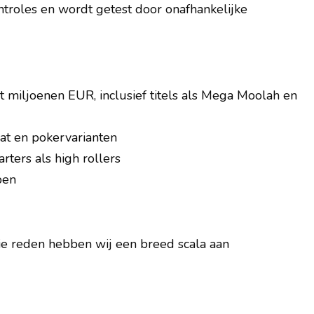
ontroles en wordt getest door onafhankelijke
 miljoenen EUR, inclusief titels als Mega Moolah en
rat en pokervarianten
rters als high rollers
pen
die reden hebben wij een breed scala aan