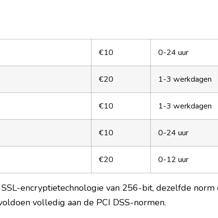
€10
0-24 uur
€20
1-3 werkdagen
€10
1-3 werkdagen
€10
0-24 uur
€20
0-12 uur
r SSL-encryptietechnologie van 256-bit, dezelfde norm
 voldoen volledig aan de PCI DSS-normen.