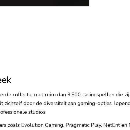
eek
erde collectie met ruim dan 3.500 casinospellen die z
 zichzelf door de diversiteit aan gaming-opties, lopen
fessionele studio’s.
 zoals Evolution Gaming, Pragmatic Play, NetEnt en 