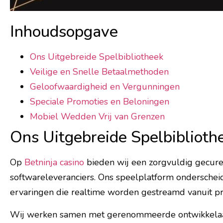
Inhoudsopgave
Ons Uitgebreide Spelbibliotheek
Veilige en Snelle Betaalmethoden
Geloofwaardigheid en Vergunningen
Speciale Promoties en Beloningen
Mobiel Wedden Vrij van Grenzen
Ons Uitgebreide Spelbiblioth
Op
Betninja casino
bieden wij een zorgvuldig gecure
softwareleveranciers. Ons speelplatform onderscheidt
ervaringen die realtime worden gestreamd vanuit pro
Wij werken samen met gerenommeerde ontwikkelaars