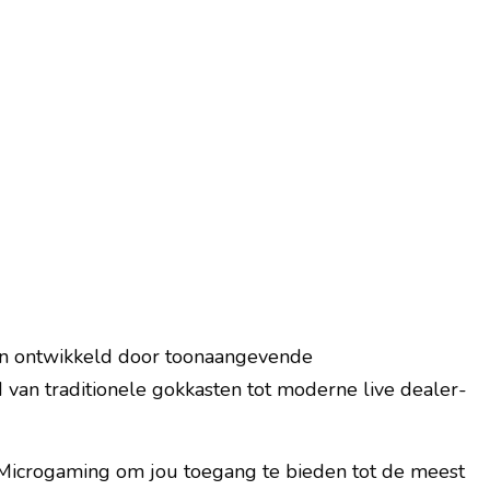
ijn ontwikkeld door toonaangevende
d van traditionele gokkasten tot moderne live dealer-
Microgaming om jou toegang te bieden tot de meest