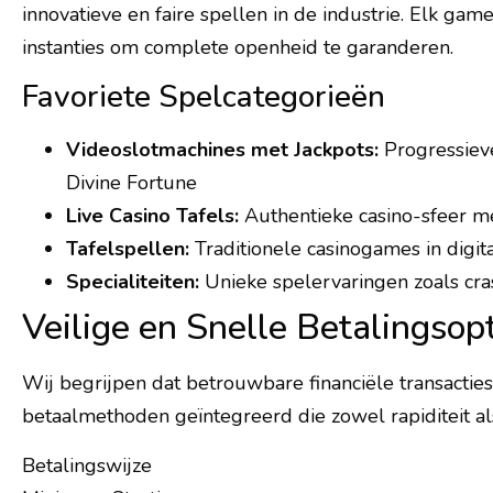
innovatieve en faire spellen in de industrie. Elk ga
instanties om complete openheid te garanderen.
Favoriete Spelcategorieën
Videoslotmachines met Jackpots:
Progressieve
Divine Fortune
Live Casino Tafels:
Authentieke casino-sfeer met
Tafelspellen:
Traditionele casinogames in digita
Specialiteiten:
Unieke spelervaringen zoals cra
Veilige en Snelle Betalingsop
Wij begrijpen dat betrouwbare financiële transactie
betaalmethoden geïntegreerd die zowel rapiditeit al
Betalingswijze