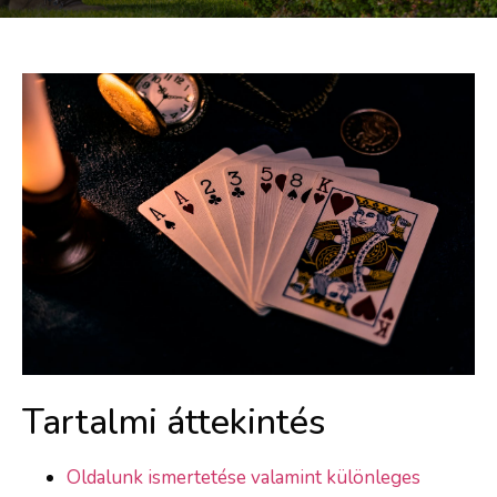
Tartalmi áttekintés
Oldalunk ismertetése valamint különleges