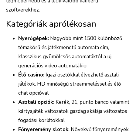
legmodernebb és a legkiválóbb kaliberű
szoftverekhez.
Kategóriák aprólékosan
Nyerőgépek:
Nagyobb mint 1500 különböző
témakörű és játékmenetű automata cím,
klasszikus gyümölcsös automatáktól a új
generációs video automatákig
Élő casino:
Igazi osztókkal élvezhető asztali
játékok, HD minőségű streammeléssel és élő
chat opcióval
Asztali opciók:
Kerék, 21, punto banco valamint
kártyajáték változatok gazdag skálája változatos
fogadási korlátokkal
Főnyeremény slotok:
Növekvő főnyeremények,