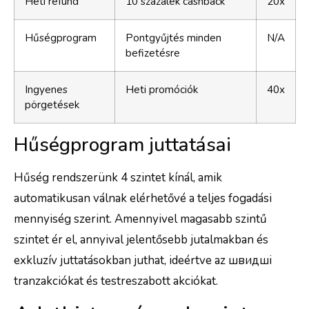
Heti refund
10 százalék cashback
20x
Hűségprogram
Pontgyűjtés minden
N/A
befizetésre
Ingyenes
Heti promóciók
40x
pörgetések
Hűségprogram juttatásai
Hűség rendszerünk 4 szintet kínál, amik
automatikusan válnak elérhetővé a teljes fogadási
mennyiség szerint. Amennyivel magasabb szintű
szintet ér el, annyival jelentősebb jutalmakban és
exkluzív juttatásokban juthat, ideértve az швидші
tranzakciókat és testreszabott akciókat.