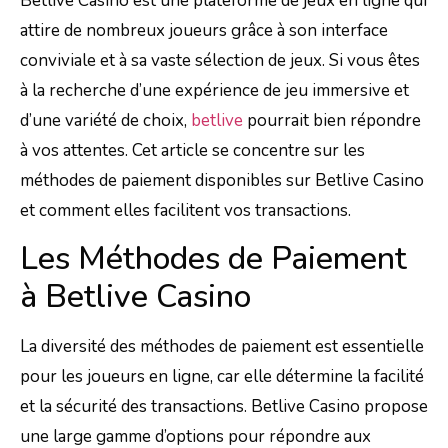
Betlive Casino est une plateforme de jeux en ligne qui
attire de nombreux joueurs grâce à son interface
conviviale et à sa vaste sélection de jeux. Si vous êtes
à la recherche d’une expérience de jeu immersive et
d’une variété de choix,
betlive
pourrait bien répondre
à vos attentes. Cet article se concentre sur les
méthodes de paiement disponibles sur Betlive Casino
et comment elles facilitent vos transactions.
Les Méthodes de Paiement
à Betlive Casino
La diversité des méthodes de paiement est essentielle
pour les joueurs en ligne, car elle détermine la facilité
et la sécurité des transactions. Betlive Casino propose
une large gamme d’options pour répondre aux