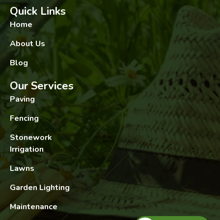
Quick Links
Home
About Us
Blog
Our Services
Paving
Fencing
Stonework
Irrigation
Lawns
Garden Lighting
Maintenance