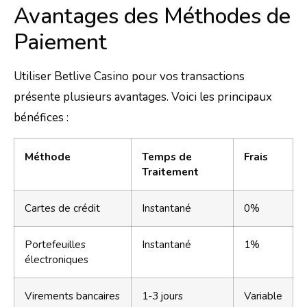
Avantages des Méthodes de
Paiement
Utiliser Betlive Casino pour vos transactions
présente plusieurs avantages. Voici les principaux
bénéfices :
Méthode
Temps de
Frais
Traitement
Cartes de crédit
Instantané
0%
Portefeuilles
Instantané
1%
électroniques
Virements bancaires
1-3 jours
Variable