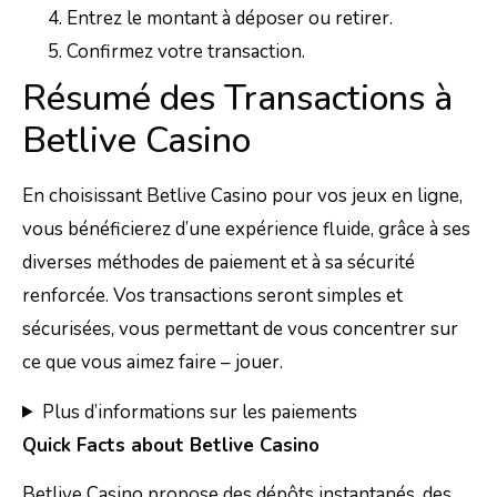
Entrez le montant à déposer ou retirer.
Confirmez votre transaction.
Résumé des Transactions à
Betlive Casino
En choisissant Betlive Casino pour vos jeux en ligne,
vous bénéficierez d’une expérience fluide, grâce à ses
diverses méthodes de paiement et à sa sécurité
renforcée. Vos transactions seront simples et
sécurisées, vous permettant de vous concentrer sur
ce que vous aimez faire – jouer.
Plus d’informations sur les paiements
Quick Facts about Betlive Casino
Betlive Casino propose des dépôts instantanés, des