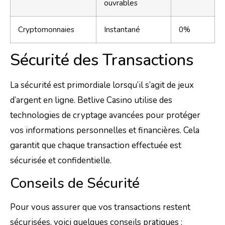
ouvrables
Cryptomonnaies
Instantané
0%
Sécurité des Transactions
La sécurité est primordiale lorsqu’il s’agit de jeux
d’argent en ligne. Betlive Casino utilise des
technologies de cryptage avancées pour protéger
vos informations personnelles et financières. Cela
garantit que chaque transaction effectuée est
sécurisée et confidentielle.
Conseils de Sécurité
Pour vous assurer que vos transactions restent
sécurisées, voici quelques conseils pratiques :