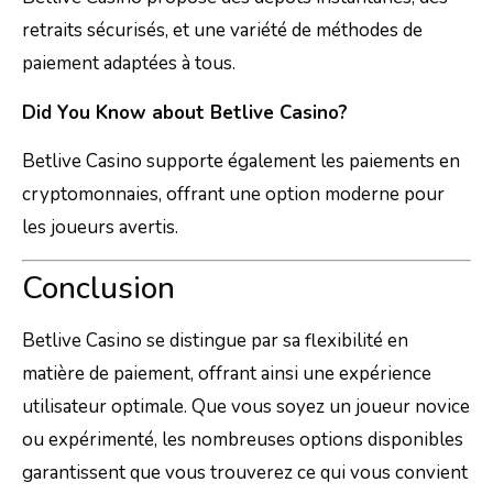
retraits sécurisés, et une variété de méthodes de
paiement adaptées à tous.
Did You Know about Betlive Casino?
Betlive Casino supporte également les paiements en
cryptomonnaies, offrant une option moderne pour
les joueurs avertis.
Conclusion
Betlive Casino se distingue par sa flexibilité en
matière de paiement, offrant ainsi une expérience
utilisateur optimale. Que vous soyez un joueur novice
ou expérimenté, les nombreuses options disponibles
garantissent que vous trouverez ce qui vous convient