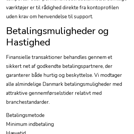
værktøjer er til rådighed direkte fra kontoprofilen
uden krav om henvendelse til support.
Betalingsmuligheder og
Hastighed
Finansielle transaktioner behandles gennem et
sikkert net af godkendte betalingspartnere, der
garanterer både hurtig og beskyttelse. Vi modtager
alle almindelige Danmark betalingsmuligheder med
attraktive gennemførselstider relativt med
branchestandarder.
Betalingsmetode
Minimum indbetaling
Hævetid