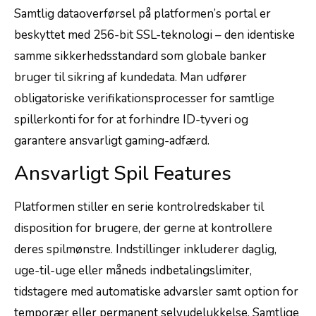
Samtlig dataoverførsel på platformen’s portal er
beskyttet med 256-bit SSL-teknologi – den identiske
samme sikkerhedsstandard som globale banker
bruger til sikring af kundedata. Man udfører
obligatoriske verifikationsprocesser for samtlige
spillerkonti for for at forhindre ID-tyveri og
garantere ansvarligt gaming-adfærd.
Ansvarligt Spil Features
Platformen stiller en serie kontrolredskaber til
disposition for brugere, der gerne at kontrollere
deres spilmønstre. Indstillinger inkluderer daglig,
uge-til-uge eller måneds indbetalingslimiter,
tidstagere med automatiske advarsler samt option for
temporær eller permanent selvudelukkelse. Samtlige