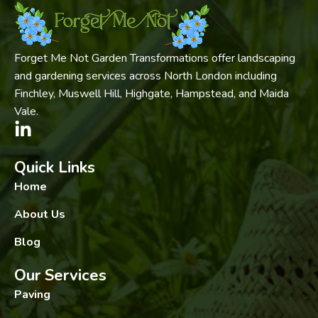
Forget Me Not Garden Transformations offer landscaping
and gardening services across North London including
Finchley, Muswell Hill, Highgate, Hampstead, and Maida
Vale.
Quick Links
Home
About Us
Blog
Our Services
Paving