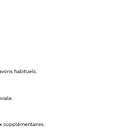
voris habituels.
viale.
ix supplémentaires.