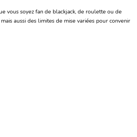
ue vous soyez fan de blackjack, de roulette ou de
 mais aussi des limites de mise variées pour convenir