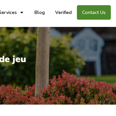
Services
Blog
Verified
Contact Us
de jeu