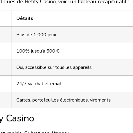
ques de Betify Casino, voici un tableau récapitulatif :
Détails
Plus de 1 000 jeux
100% jusqu’à 500 €
Oui, accessible sur tous les appareils
24/7 via chat et email
Cartes, portefeuilles électroniques, virements
y Casino