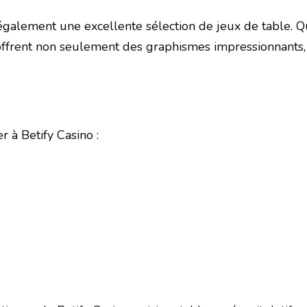
également une excellente sélection de jeux de table. Q
 offrent non seulement des graphismes impressionnants,
 à Betify Casino :