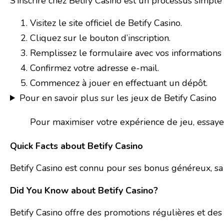
S’inscrire chez Betify Casino est un processus simple 
Visitez le site officiel de Betify Casino.
Cliquez sur le bouton d’inscription.
Remplissez le formulaire avec vos informations
Confirmez votre adresse e-mail.
Commencez à jouer en effectuant un dépôt.
Pour en savoir plus sur les jeux de Betify Casino
Pour maximiser votre expérience de jeu, essayez 
Quick Facts about Betify Casino
Betify Casino est connu pour ses bonus généreux, sa va
Did You Know about Betify Casino?
Betify Casino offre des promotions régulières et de