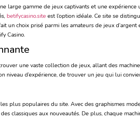
une large gamme de jeux captivants et une expérience u
és,
betifycasino.site
est l’option idéale. Ce site se distin
n fait un choix prisé parmi les amateurs de jeux d’argent 
fy Casino.
onnante
trouver une vaste collection de jeux, allant des machine
n niveau d’expérience, de trouver un jeu qui lui convien
s les plus populaires du site. Avec des graphismes mod
lant des classiques aux nouveautés. De plus, chaque mac