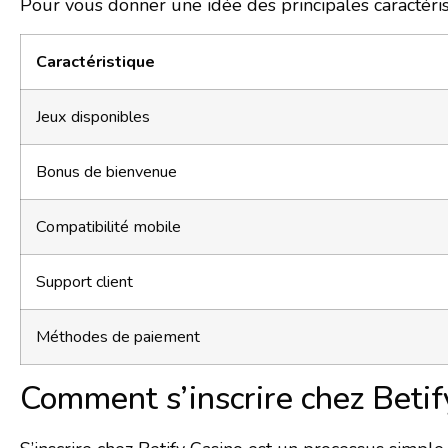
Pour vous donner une idée des principales caractéristi
Caractéristique
Jeux disponibles
Bonus de bienvenue
Compatibilité mobile
Support client
Méthodes de paiement
Comment s’inscrire chez Betif