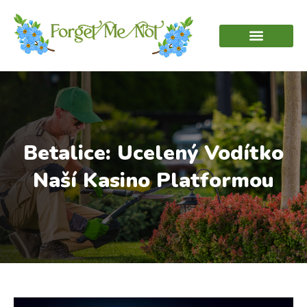
Betalice: Ucelený Vodítko
Naší Kasino Platformou