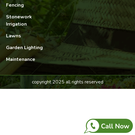
Fencing
Stonework
Irrigation
Lawns
Garden Lighting
Maintenance
copyright 2025 all rights reserved