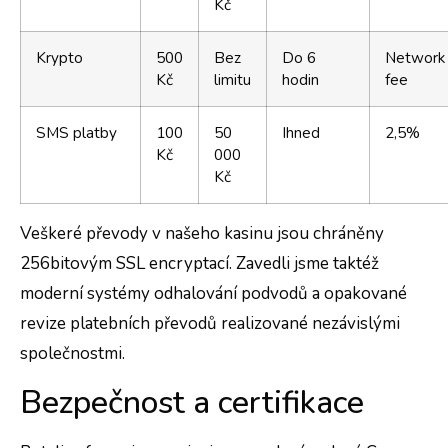
Kč
Krypto
500
Bez
Do 6
Network
Kč
limitu
hodin
fee
SMS platby
100
50
Ihned
2,5%
Kč
000
Kč
Veškeré převody v našeho kasinu jsou chráněny
256bitovým SSL encryptací. Zavedli jsme taktéž
moderní systémy odhalování podvodů a opakované
revize platebních převodů realizované nezávislými
společnostmi.
Bezpečnost a certifikace