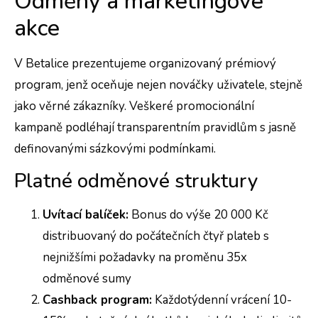
Odměny a marketingové
akce
V Betalice prezentujeme organizovaný prémiový
program, jenž oceňuje nejen nováčky uživatele, stejně
jako věrné zákazníky. Veškeré promocionální
kampaně podléhají transparentním pravidlům s jasně
definovanými sázkovými podmínkami.
Platné odměnové struktury
Uvítací balíček:
Bonus do výše 20 000 Kč
distribuovaný do počátečních čtyř plateb s
nejnižšími požadavky na proměnu 35x
odměnové sumy
Cashback program:
Každotýdenní vrácení 10-