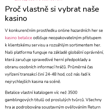
Proč vlastně si vybrat naše
kasino
V konkurenčním prostředku online hazardních her se
kasino betalice
odlišuje neopakovatelným přístupem
k klientskému servisu a rozsáhlým sortimentem her.
Naši platforma funguje na základě globální oprávnění,
která zaručuje spravedlivé herní předpoklady a
obranu osobních informací hráčů. Průměrná čas
vyřízení transakcí činí 24-48 hod, což nás řadí k
nejrychlejších kasina na scéně.
Betalice vlastní katalogem víc než 3500
gamblingových titulů od proslulých tvůrců. Všechny
hra je podrobována soustavným ověřováním Return