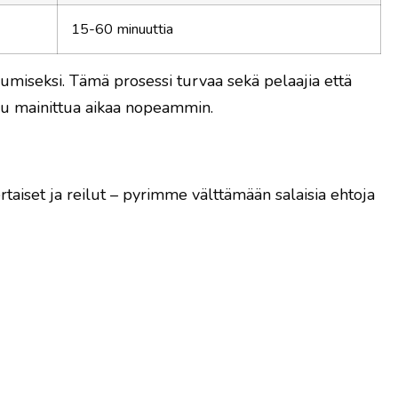
15-60 minuuttia
umiseksi. Tämä prosessi turvaa sekä pelaajia että
uu mainittua aikaa nopeammin.
aiset ja reilut – pyrimme välttämään salaisia ehtoja