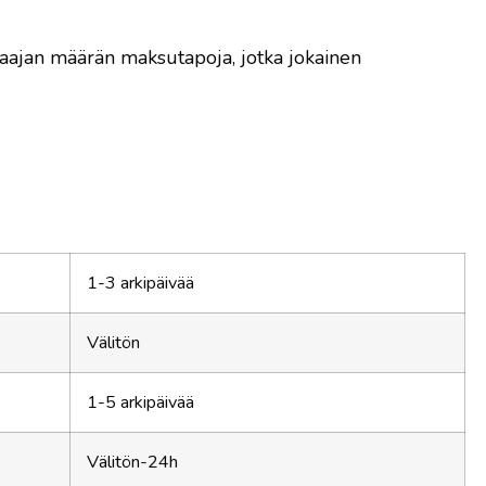
aajan määrän maksutapoja, jotka jokainen
1-3 arkipäivää
Välitön
1-5 arkipäivää
Välitön-24h