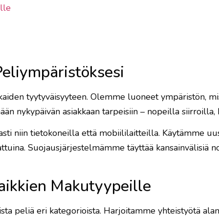
lle
Peliympäristöksesi
aiden tyytyväisyyteen. Olemme luoneet ympäristön, miss
än nykypäivän asiakkaan tarpeisiin – nopeilla siirroilla, 
 niin tietokoneilla että mobiililaitteilla. Käytämme u
jattuina. Suojausjärjestelmämme täyttää kansainvälisiä n
aikkien Makutyypeille
ta peliä eri kategorioista. Harjoitamme yhteistyötä alan