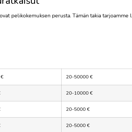
uratkaisut
t ovat pelikokemuksen perusta. Tämän takia tarjoamme l
 €
20-50000 €
€
20-10000 €
€
20-5000 €
€
20-5000 €