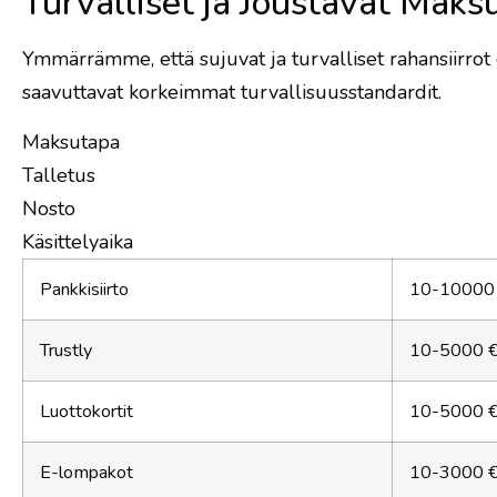
Turvalliset ja Joustavat Maks
Ymmärrämme, että sujuvat ja turvalliset rahansiirro
saavuttavat korkeimmat turvallisuusstandardit.
Maksutapa
Talletus
Nosto
Käsittelyaika
Pankkisiirto
10-10000
Trustly
10-5000 
Luottokortit
10-5000 
E-lompakot
10-3000 