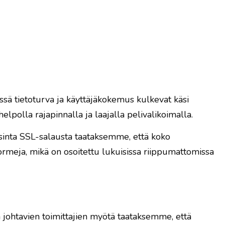
ä tietoturva ja käyttäjäkokemus kulkevat käsi
helpolla rajapinnalla ja laajalla pelivalikoimalla.
usinta SSL-salausta taataksemme, että koko
ormeja, mikä on osoitettu lukuisissa riippumattomissa
 johtavien toimittajien myötä taataksemme, että