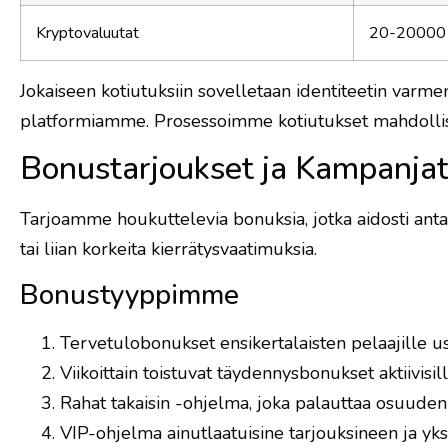
Kryptovaluutat
20-20000
Jokaiseen kotiutuksiin sovelletaan identiteetin varm
platformiamme. Prosessoimme kotiutukset mahdollisim
Bonustarjoukset ja Kampanja
Tarjoamme houkuttelevia bonuksia, jotka aidosti anta
tai liian korkeita kierrätysvaatimuksia.
Bonustyyppimme
Tervetulobonukset ensikertalaisten pelaajille 
Viikoittain toistuvat täydennysbonukset aktiivisill
Rahat takaisin -ohjelma, joka palauttaa osuuden hä
VIP-ohjelma ainutlaatuisine tarjouksineen ja yks