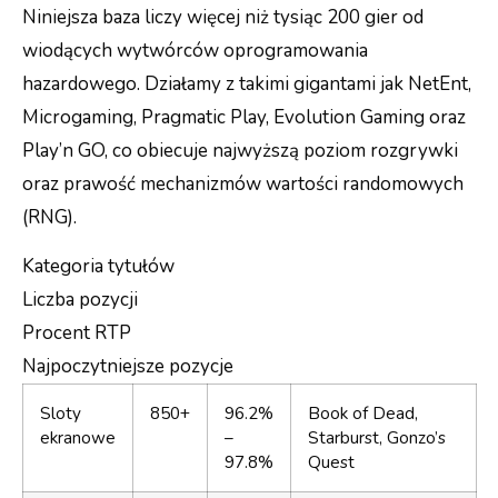
Niniejsza baza liczy więcej niż tysiąc 200 gier od
wiodących wytwórców oprogramowania
hazardowego. Działamy z takimi gigantami jak NetEnt,
Microgaming, Pragmatic Play, Evolution Gaming oraz
Play’n GO, co obiecuje najwyższą poziom rozgrywki
oraz prawość mechanizmów wartości randomowych
(RNG).
Kategoria tytułów
Liczba pozycji
Procent RTP
Najpoczytniejsze pozycje
Sloty
850+
96.2%
Book of Dead,
ekranowe
–
Starburst, Gonzo’s
97.8%
Quest