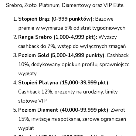
Srebro, Złoto, Platinum, Diamentowy oraz VIP Elite.
Stopień Brąz (0-999 punktów):
Bazowe
premie w wymiarze 5% od strat tygodniowych
Ranga Srebro (1,000-4,999 pkt):
Wyższy
cashback do 7%, wstęp do wyłącznych zmagań
Poziom Gold (5,000-14,999 punkty):
Cashback
10%, dedykowany opiekun profilu, sprawniejsze
wypłaty
Stopień Platyna (15,000-39,999 pkt):
Cashback 12%, prezenty na urodziny, limity
stołowe VIP
Poziom Diament (40,000-99,999 pkt):
Zwrot
15%, invitacje na spotkania, zerowe ograniczeń
wyplat