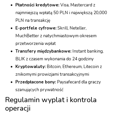
Płatności kredytowe:
Visa, Mastercard z
najmniejszą wpłatą 50 PLN i największą 20,000
PLN na transakcję
E-portfele cyfrowe:
Skrill, Neteller,
MuchBetter z natychmiastowym okresem
przetworzenia wpłat
Transfery międzybankowe:
Instant banking,
BLIK z czasem wykonania do 24 godziny
Kryptowaluty:
Bitcoin, Ethereum, Litecoin z
znikomymi prowizjami transakcyjnymi
Przedpłacone bony:
Paysafecard dla graczy
szanujących prywatność
Regulamin wyplat i kontrola
operacji