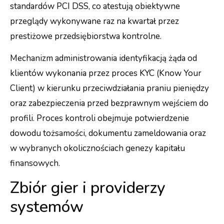
standardów PCI DSS, co atestują obiektywne
przeglądy wykonywane raz na kwartał przez
prestiżowe przedsiębiorstwa kontrolne.
Mechanizm administrowania identyfikacją żąda od
klientów wykonania przez proces KYC (Know Your
Client) w kierunku przeciwdziałania praniu pieniędzy
oraz zabezpieczenia przed bezprawnym wejściem do
profili. Proces kontroli obejmuje potwierdzenie
dowodu tożsamości, dokumentu zameldowania oraz
w wybranych okolicznościach genezy kapitału
finansowych.
Zbiór gier i providerzy
systemów