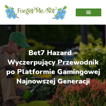
Bet7 Hazard –
Wyczerpujący Przewodnik
po Platformie Gamingowej
Najnowszej Generacji