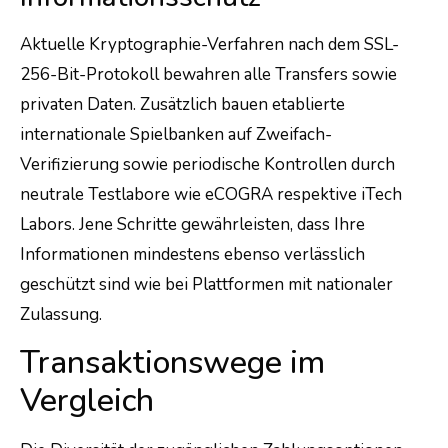
Aktuelle Kryptographie-Verfahren nach dem SSL-
256-Bit-Protokoll bewahren alle Transfers sowie
privaten Daten. Zusätzlich bauen etablierte
internationale Spielbanken auf Zweifach-
Verifizierung sowie periodische Kontrollen durch
neutrale Testlabore wie eCOGRA respektive iTech
Labors. Jene Schritte gewährleisten, dass Ihre
Informationen mindestens ebenso verlässlich
geschützt sind wie bei Plattformen mit nationaler
Zulassung.
Transaktionswege im
Vergleich