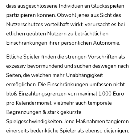
dass ausgeschlossene Individuen an Glücksspielen
partizipieren können. Obwohl jenes aus Sicht des
Nutzerschutzes vorteilhaft wirkt, verursacht es bei
etlichen geübten Nutzern zu beträchtlichen
Einschränkungen ihrer persönlichen Autonomie.
Etliche Spieler finden die strengen Vorschriften als
exzessiv bevormundend und suchen deswegen nach
Seiten, die welchen mehr Unabhängigkeit
ermöglichen. Die Einschränkungen umfassen nicht
bloß Einzahlungsgrenzen von maximal 1.000 Euro
pro Kalendermonat, vielmehr auch temporale
Begrenzungen & stark gekürzte
Spielgeschwindigkeiten. Jene Maßnahmen tangieren
einerseits bedenkliche Spieler als ebenso diejenigen,