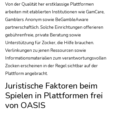
Von der Qualität her erstklassige Plattformen
arbeiten mit etablierten Institutionen wie GamCare,
Gamblers Anonym sowie BeGambleAware
partnerschaftlich. Solche Einrichtungen offerieren
gebührenfreie, private Beratung sowie
Unterstützung für Zocker, die Hilfe brauchen.
Verlinkungen zu jenen Ressourcen sowie
Informationsmaterialien zum verantwortungsvollen
Zocken erscheinen in der Regel sichtbar auf der
Plattform angebracht.
Juristische Faktoren beim
Spielen in Plattformen frei
von OASIS