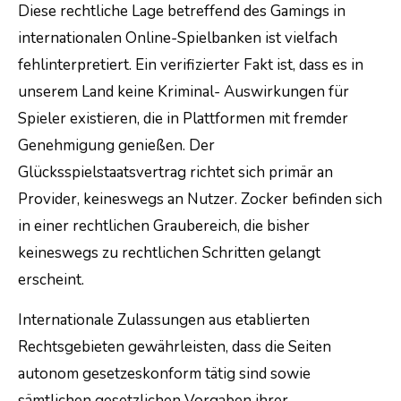
Diese rechtliche Lage betreffend des Gamings in
internationalen Online-Spielbanken ist vielfach
fehlinterpretiert. Ein verifizierter Fakt ist, dass es in
unserem Land keine Kriminal- Auswirkungen für
Spieler existieren, die in Plattformen mit fremder
Genehmigung genießen. Der
Glücksspielstaatsvertrag richtet sich primär an
Provider, keineswegs an Nutzer. Zocker befinden sich
in einer rechtlichen Graubereich, die bisher
keineswegs zu rechtlichen Schritten gelangt
erscheint.
Internationale Zulassungen aus etablierten
Rechtsgebieten gewährleisten, dass die Seiten
autonom gesetzeskonform tätig sind sowie
sämtlichen gesetzlichen Vorgaben ihrer