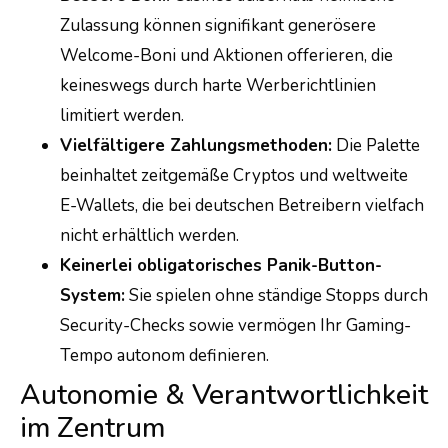
Zulassung können signifikant generösere
Welcome-Boni und Aktionen offerieren, die
keineswegs durch harte Werberichtlinien
limitiert werden.
Vielfältigere Zahlungsmethoden:
Die Palette
beinhaltet zeitgemäße Cryptos und weltweite
E-Wallets, die bei deutschen Betreibern vielfach
nicht erhältlich werden.
Keinerlei obligatorisches Panik-Button-
System:
Sie spielen ohne ständige Stopps durch
Security-Checks sowie vermögen Ihr Gaming-
Tempo autonom definieren.
Autonomie & Verantwortlichkeit
im Zentrum