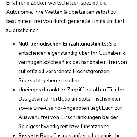
Erfahrene Zocker wertschätzen speziell die
Autonomie, ihre Wetten & Spielzeiten selbst zu
bestimmen, frei von durch generelle Limits limitiert
zu erscheinen.
Null periodischen Einzahlungslimits:
Sie
entscheiden eigenständig über Ihr Guthaben &
vermögen solches flexibel handhaben, frei von
auf offiziell verordnete Höchstgrenzen
Rücksicht geben zu sollen.
Uneingeschränkter Zugriff zu allen Titeln:
Das gesamte Portfolio an Slots, Tischspielen
sowie Live-Casino-Angeboten liegt Euch zur
Auswahl, frei von Einschränkungen bei der
Spielgeschwindigkeit bzw. Einsatzhöhe.
Bessere Boni:
Casinos außerhalb heimische