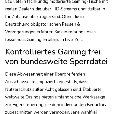
Ezu liefern fachkundig moderierte Gaming-Tische mit
realen Dealern, die über HD-Streams unmittelbar in
Ihr Zuhause übertragen sind. Ohne die in
Deutschland obligatorischen Pausen &
Verzögerungen erfahren Sie ein reibungsloses,
fesselndes Gaming-Erlebnis in Live-Zeit.
Kontrolliertes Gaming frei
von bundesweite Sperrdatei
Diese Abwesenheit einer übergreifenden
Ausschlussdatei impliziert keinesfalls, dass
Nutzerschutz außer Acht gelassen sind. Etablierte
weltweite Casinos bieten umfangreiche Werkzeuge
zur Eigensteuerung, die dem individuellen Bedürfnis
zugeschnitten werden vermögen. Jene wahlfrei