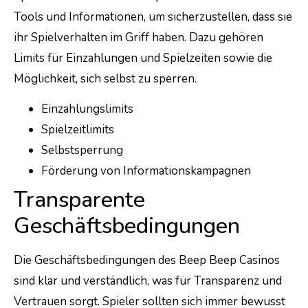
Tools und Informationen, um sicherzustellen, dass sie
ihr Spielverhalten im Griff haben. Dazu gehören
Limits für Einzahlungen und Spielzeiten sowie die
Möglichkeit, sich selbst zu sperren.
Einzahlungslimits
Spielzeitlimits
Selbstsperrung
Förderung von Informationskampagnen
Transparente
Geschäftsbedingungen
Die Geschäftsbedingungen des Beep Beep Casinos
sind klar und verständlich, was für Transparenz und
Vertrauen sorgt. Spieler sollten sich immer bewusst