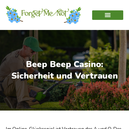
Beep Beep Casino:
Sicherheit und Vertrauen