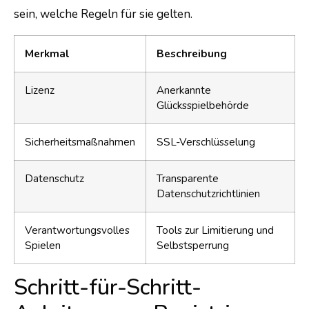
sein, welche Regeln für sie gelten.
Merkmal
Beschreibung
Lizenz
Anerkannte
Glücksspielbehörde
Sicherheitsmaßnahmen
SSL-Verschlüsselung
Datenschutz
Transparente
Datenschutzrichtlinien
Verantwortungsvolles
Tools zur Limitierung und
Spielen
Selbstsperrung
Schritt-für-Schritt-