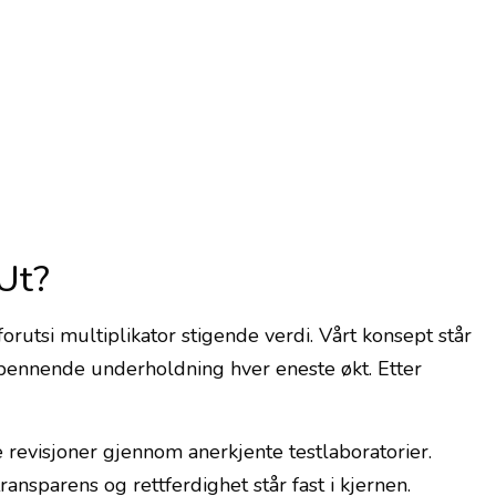
 Ut?
orutsi multiplikator stigende verdi. Vårt konsept står
 spennende underholdning hver eneste økt. Etter
 revisjoner gjennom anerkjente testlaboratorier.
ransparens og rettferdighet står fast i kjernen.