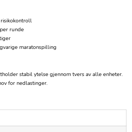
risikokontroll
 per runde
tiger
gvarige maratonspilling
holder stabil ytelse gjennom tvers av alle enheter.
ov for nedlastinger.