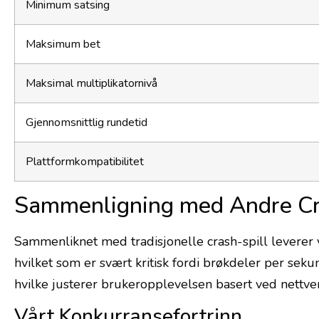
Minimum satsing
Maksimum bet
Maksimal multiplikatornivå
Gjennomsnittlig rundetid
Plattformkompatibilitet
Sammenligning med Andre Cr
Sammenliknet med tradisjonelle crash-spill leverer 
hvilket som er svært kritisk fordi brøkdeler per sek
hvilke justerer brukeropplevelsen basert ved nettverk
Vårt Konkurransefortrinn