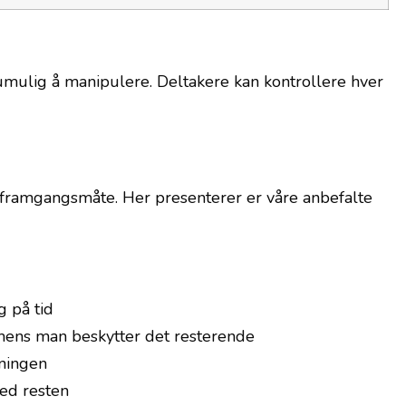
umulig å manipulere. Deltakere kan kontrollere hver
in framgangsmåte. Her presenterer er våre anbefalte
g på tid
mens man beskytter det resterende
dningen
ved resten