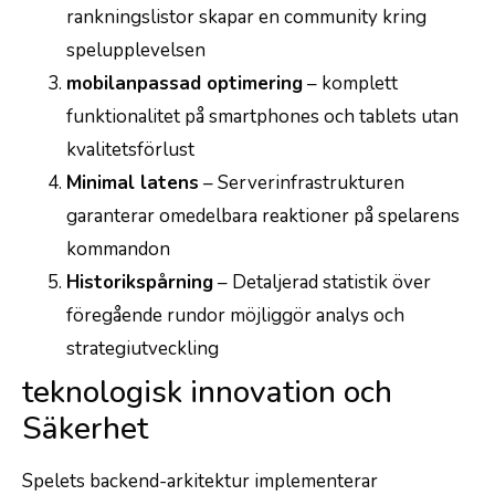
rankningslistor skapar en community kring
spelupplevelsen
mobilanpassad optimering
– komplett
funktionalitet på smartphones och tablets utan
kvalitetsförlust
Minimal latens
– Serverinfrastrukturen
garanterar omedelbara reaktioner på spelarens
kommandon
Historikspårning
– Detaljerad statistik över
föregående rundor möjliggör analys och
strategiutveckling
teknologisk innovation och
Säkerhet
Spelets backend-arkitektur implementerar