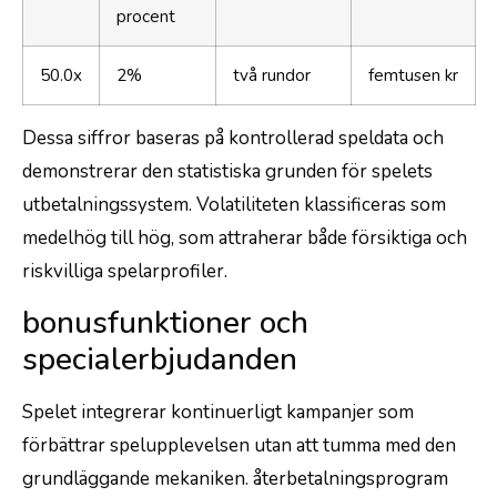
procent
50.0x
2%
två rundor
femtusen kr
Dessa siffror baseras på kontrollerad speldata och
demonstrerar den statistiska grunden för spelets
utbetalningssystem. Volatiliteten klassificeras som
medelhög till hög, som attraherar både försiktiga och
riskvilliga spelarprofiler.
bonusfunktioner och
specialerbjudanden
Spelet integrerar kontinuerligt kampanjer som
förbättrar spelupplevelsen utan att tumma med den
grundläggande mekaniken. återbetalningsprogram