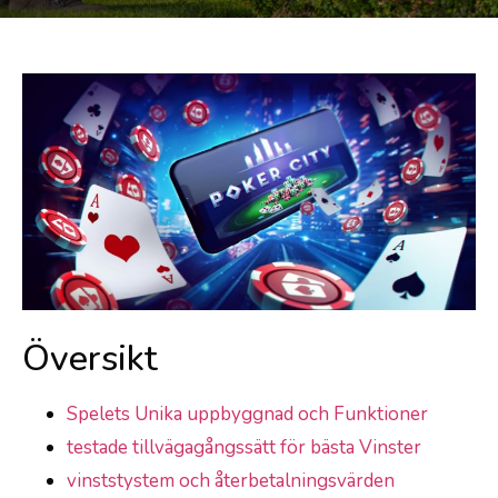
Översikt
Spelets Unika uppbyggnad och Funktioner
testade tillvägagångssätt för bästa Vinster
vinststystem och återbetalningsvärden