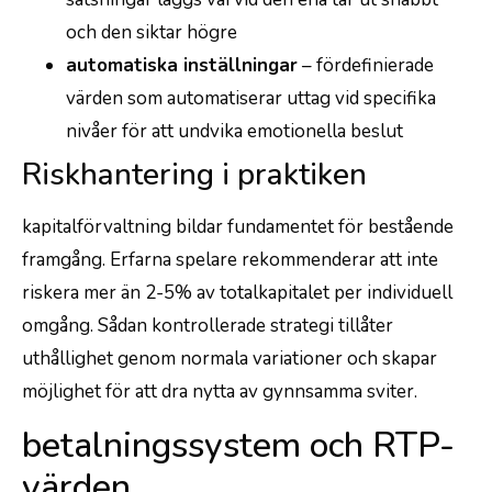
och den siktar högre
automatiska inställningar
– fördefinierade
värden som automatiserar uttag vid specifika
nivåer för att undvika emotionella beslut
Riskhantering i praktiken
kapitalförvaltning bildar fundamentet för bestående
framgång. Erfarna spelare rekommenderar att inte
riskera mer än 2-5% av totalkapitalet per individuell
omgång. Sådan kontrollerade strategi tillåter
uthållighet genom normala variationer och skapar
möjlighet för att dra nytta av gynnsamma sviter.
betalningssystem och RTP-
värden