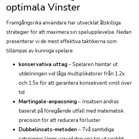
optimala Vinster
Framgångsrika användare har utvecklat åtskilliga
strategier för att maximera sin spelupplevelse. Nedan
presenterar vi de mest effektiva taktikerna som
tillämpas av kunniga spelare:
konservativa uttag
– Spelaren hämtar ut
utdelningen vid låga multiplikatorer från 1.2x
och 1.5x för att garantera konsekvent vinst över
tid
Martingale-anpassning
– Insatsen ändras
baserat på föregående utfall med matematisk
precision för att reducera förluster
Dubbelinsats-metoden
– Två samtidiga
satsningar läggs varvid den ena tar ut snabbt