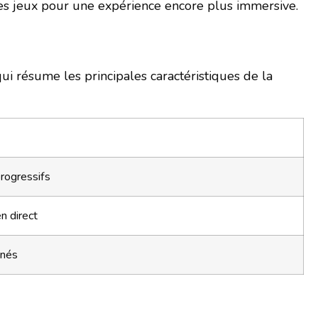
ces jeux pour une expérience encore plus immersive.
qui résume les principales caractéristiques de la
rogressifs
n direct
inés