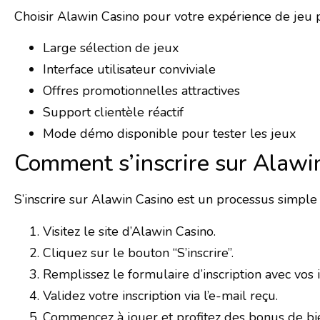
Choisir Alawin Casino pour votre expérience de jeu 
Large sélection de jeux
Interface utilisateur conviviale
Offres promotionnelles attractives
Support clientèle réactif
Mode démo disponible pour tester les jeux
Comment s’inscrire sur Alawi
S’inscrire sur Alawin Casino est un processus simple 
Visitez le site d’Alawin Casino.
Cliquez sur le bouton “S’inscrire”.
Remplissez le formulaire d’inscription avec vos 
Validez votre inscription via l’e-mail reçu.
Commencez à jouer et profitez des bonus de bi