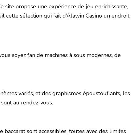
Ce site propose une expérience de jeu enrichissante,
ail cette sélection qui fait d’Alawin Casino un endroit
 vous soyez fan de machines à sous modernes, de
thèmes variés, et des graphismes époustouflants, les
 sont au rendez-vous.
e baccarat sont accessibles, toutes avec des limites