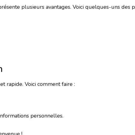
présente plusieurs avantages. Voici quelques-uns des pr
n
et rapide. Voici comment faire :
informations personnelles.
envenue !