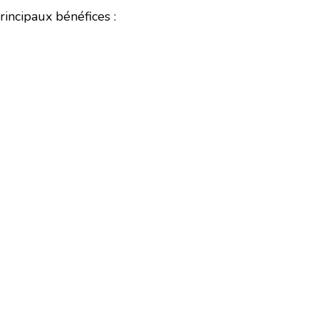
incipaux bénéfices :