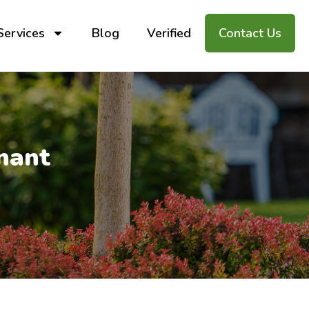
Services
Blog
Verified
Contact Us
nant