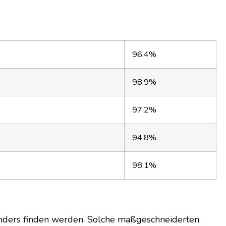
96.4%
98.9%
97.2%
94.8%
98.1%
anders finden werden. Solche maßgeschneiderten