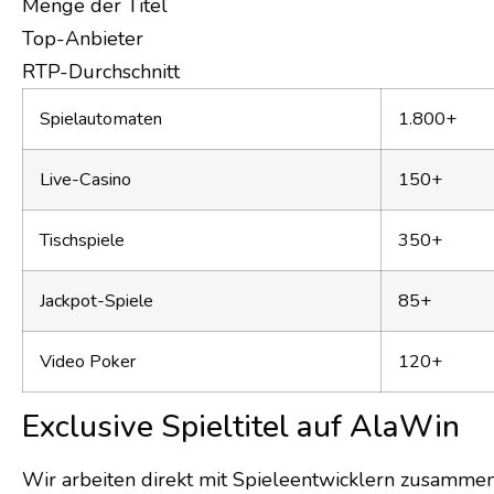
Menge der Titel
Top-Anbieter
RTP-Durchschnitt
Spielautomaten
1.800+
Live-Casino
150+
Tischspiele
350+
Jackpot-Spiele
85+
Video Poker
120+
Exclusive Spieltitel auf AlaWin
Wir arbeiten direkt mit Spieleentwicklern zusamme