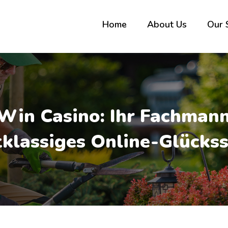
Home
About Us
Our 
Win Casino: Ihr Fachmann
tklassiges Online-Glückss