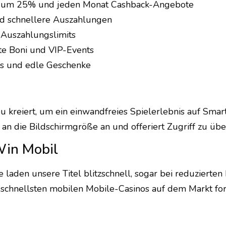
 um 25% und jeden Monat Cashback-Angebote
d schnellere Auszahlungen
 Auszahlungslimits
te Boni und VIP-Events
ces und edle Geschenke
u kreiert, um ein einwandfreies Spielerlebnis auf Smar
 an die Bildschirmgröße an und offeriert Zugriff zu üb
Win Mobil
den unsere Titel blitzschnell, sogar bei reduzierten I
er schnellsten mobilen Mobile-Casinos auf dem Markt fo