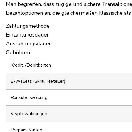
Man begreifen, dass zügige und sichere Transaktione
Bezahloptionen an, die gleichermaßen klassische als
Zahlungsmethode
Einzahlungsdauer
Auszahlungsdauer
Gebühren
Kredit-/Debitkarten
E-Wallets (Skrill, Neteller)
Banküberweisung
Kryptowährungen
Prepaid-Karten