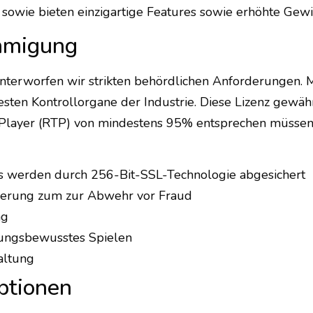
t sowie bieten einzigartige Features sowie erhöhte Gew
hmigung
d unterworfen wir strikten behördlichen Anforderungen. 
en Kontrollorgane der Industrie. Diese Lizenz gewährle
Player (RTP) von mindestens 95% entsprechen müssen – 
s werden durch 256-Bit-SSL-Technologie abgesichert
zierung zum zur Abwehr vor Fraud
ng
tungsbewusstes Spielen
altung
ptionen