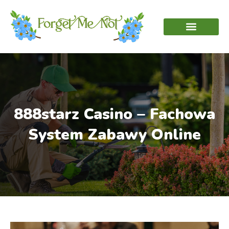
888starz Casino – Fachowa
System Zabawy Online