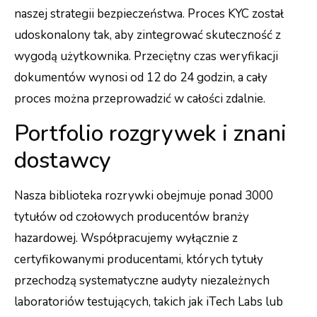
naszej strategii bezpieczeństwa. Proces KYC został
udoskonalony tak, aby zintegrować skuteczność z
wygodą użytkownika. Przeciętny czas weryfikacji
dokumentów wynosi od 12 do 24 godzin, a cały
proces można przeprowadzić w całości zdalnie.
Portfolio rozgrywek i znani
dostawcy
Nasza biblioteka rozrywki obejmuje ponad 3000
tytułów od czołowych producentów branży
hazardowej. Współpracujemy wyłącznie z
certyfikowanymi producentami, których tytuły
przechodzą systematyczne audyty niezależnych
laboratoriów testujących, takich jak iTech Labs lub