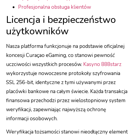
Profesjonalna obsługa klientów
Licencja i bezpieczeństwo
użytkowników
Nasza platforma funkcjonuje na podstawie oficjalnej
koncesji Curaçao eGaming, co stanowi pewność
uczciwości wszystkich procesów.
Kasyno 888starz
wykorzystuje nowoczesne protokoły szyfrowania
SSL 256-bit, identyczne z tymi używanymi przez
placówki bankowe na całym świecie. Każda transakcja
finansowa przechodzi przez wielostopniowy system
weryfikacji, zapewniając najwyższą ochronę
informacji osobowych.
Weryfikacja tożsamości stanowi nieodłączny element