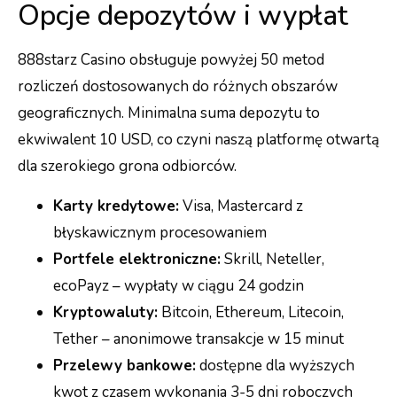
Opcje depozytów i wypłat
888starz Casino obsługuje powyżej 50 metod
rozliczeń dostosowanych do różnych obszarów
geograficznych. Minimalna suma depozytu to
ekwiwalent 10 USD, co czyni naszą platformę otwartą
dla szerokiego grona odbiorców.
Karty kredytowe:
Visa, Mastercard z
błyskawicznym procesowaniem
Portfele elektroniczne:
Skrill, Neteller,
ecoPayz – wypłaty w ciągu 24 godzin
Kryptowaluty:
Bitcoin, Ethereum, Litecoin,
Tether – anonimowe transakcje w 15 minut
Przelewy bankowe:
dostępne dla wyższych
kwot z czasem wykonania 3-5 dni roboczych