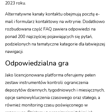
2023 roku.
Alternatywne kanały kontaktu obejmują pocztę e-
mail i formularz kontaktowy na witrynie. Dodatkowo
rozbudowana część FAQ zawiera odpowiedzi na
ponad 200 najczęściej pojawiających się pytań,
podzielonych na tematyczne kategorie dla łatwiejszej
nawigacji.
Odpowiedzialna gra
Jako licencjonowana platforma oferujemy pełen
zestaw instrumentów kontroli: ograniczenia
depozytów dziennych, tygodniowych i miesięcznych,
opcje samowykluczenia czasowego oraz stałego, a
również monitoring czasu poświęconego w