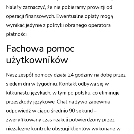
Należy zaznaczyć, że nie pobieramy prowizji od
operacji finansowych. Ewentualne opłaty mogą
wynikać jedynie z polityki obranego operatora
płatności.
Fachowa pomoc
użytkowników
Nasz zespół pomocy działa 24 godziny na dobę przez
siedem dni w tygodniu. Kontakt odbywa się w
kilkunastu językach, w tym po polsku, co eliminuje
przeszkody językowe. Chat na żywo zapewnia
odpowiedź w ciągu średnio 90 sekund –
zweryfikowany czas reakcji potwierdzony przez
niezależne kontrole obsługi klientów wykonane w